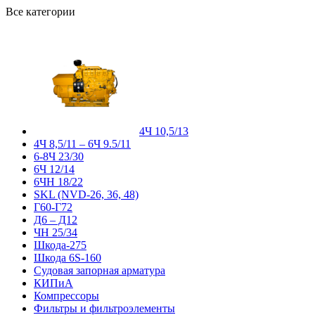
Все категории
4Ч 10,5/13
4Ч 8,5/11 – 6Ч 9.5/11
6-8Ч 23/30
6Ч 12/14
6ЧН 18/22
SKL (NVD-26, 36, 48)
Г60-Г72
Д6 – Д12
ЧН 25/34
Шкода-275
Шкода 6S-160
Судовая запорная арматура
КИПиА
Компрессоры
Фильтры и фильтроэлементы