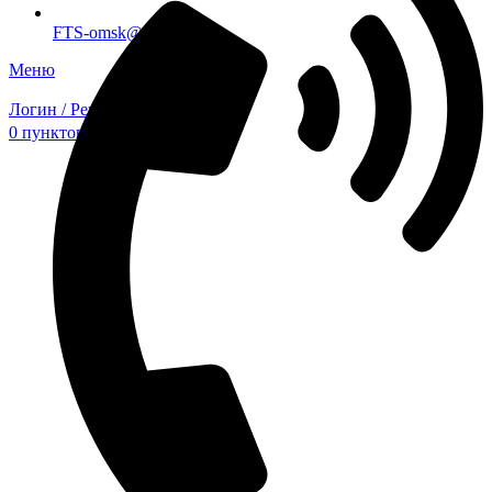
FTS-omsk@mail.ru
Меню
Логин / Регистрация
0
пунктов
0,00
₽