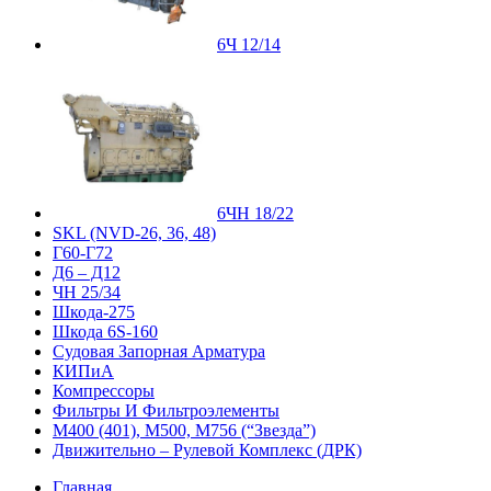
6Ч 12/14
6ЧН 18/22
SKL (NVD-26, 36, 48)
Г60-Г72
Д6 – Д12
ЧН 25/34
Шкода-275
Шкода 6S-160
Судовая Запорная Арматура
КИПиА
Компрессоры
Фильтры И Фильтроэлементы
М400 (401), М500, М756 (“Звезда”)
Движительно – Рулевой Комплекс (ДРК)
Главная