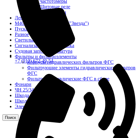
Частотомеры
Щитовые реле
Электродвигатели
Лебедка
М400 (401), М500, М756 ("Звезда")
Пускатели
Разное
Светильники судовые
Сигнализация и автоматика
Судовая запорная арматура
Фильтры и фильтроэлементы
+7 (913) 672-49-54
Корпусы гидравлических фильтров ФГС
Фильтрующие элементы гидравлических фильтров
ФГС
Фильтры гидравлические ФГС в сборе
Фонари
ЧН 25/34
Шкода 6S-160
Шкода-275
Электродвигатели
Поиск