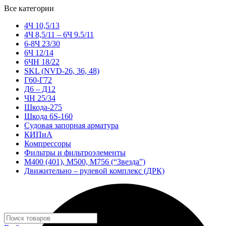
Все категории
4Ч 10,5/13
4Ч 8,5/11 – 6Ч 9.5/11
6-8Ч 23/30
6Ч 12/14
6ЧН 18/22
SKL (NVD-26, 36, 48)
Г60-Г72
Д6 – Д12
ЧН 25/34
Шкода-275
Шкода 6S-160
Судовая запорная арматура
КИПиА
Компрессоры
Фильтры и фильтроэлементы
М400 (401), М500, М756 (“Звезда”)
Движительно – рулевой комплекс (ДРК)