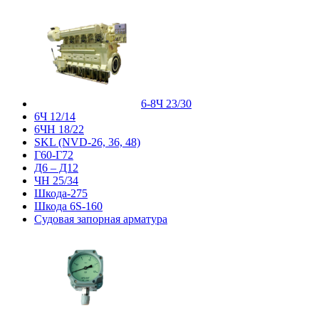
6-8Ч 23/30
6Ч 12/14
6ЧН 18/22
SKL (NVD-26, 36, 48)
Г60-Г72
Д6 – Д12
ЧН 25/34
Шкода-275
Шкода 6S-160
Судовая запорная арматура