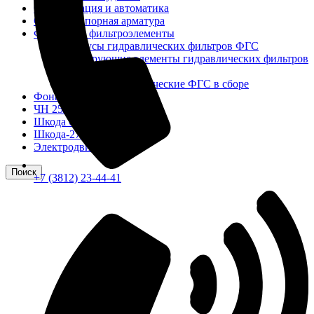
Сигнализация и автоматика
Судовая запорная арматура
Фильтры и фильтроэлементы
Корпусы гидравлических фильтров ФГС
Фильтрующие элементы гидравлических фильтров
ФГС
Фильтры гидравлические ФГС в сборе
Фонари
ЧН 25/34
Шкода 6S-160
Шкода-275
Электродвигатели
Поиск
+7 (3812) 23-44-41