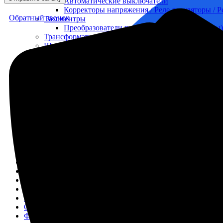
Автоматические выключатели
Корректоры напряжения / Реле-регуляторы / 
Обратный звонок
Тахоментры
Преобразователи первичные (тахогенераторы)
Трансформаторы
Щитовые приборы
Ампервольтметры / Вольтамперметры
Амперметры
Ваттметры
Вольтметры
Другие измерительные приборы
Мегаомметры
Омметры
Фазометры
Частотомеры
Щитовые реле
Электродвигатели
Лебедка
М400 (401), М500, М756 ("Звезда")
Пускатели
Разное
Светильники судовые
Сигнализация и автоматика
Судовая запорная арматура
Фильтры и фильтроэлементы