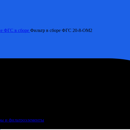
ие ФГС в сборе
Фильтр в сборе ФГС 20-8-ОМ2
трая поставка со склада!
ы и фильтроэлементы