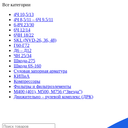
Все категории
4Ч 10,5/13
4Ч 8,5/11 – 6Ч 9.5/11
6-8Ч 23/30
6Ч 12/14
6ЧН 18/22
SKL (NVD-26, 36, 48)
Г60-Г72
Д6 – Д12
ЧН 25/34
Шкода-275
Шкода 6S-160
Судовая запорная арматура
КИПиА
Компрессоры
Фильтры и фильтроэлементы
М400 (401), М500, М756 (“Звезда”)
Движительно – рулевой комплекс (ДРК)