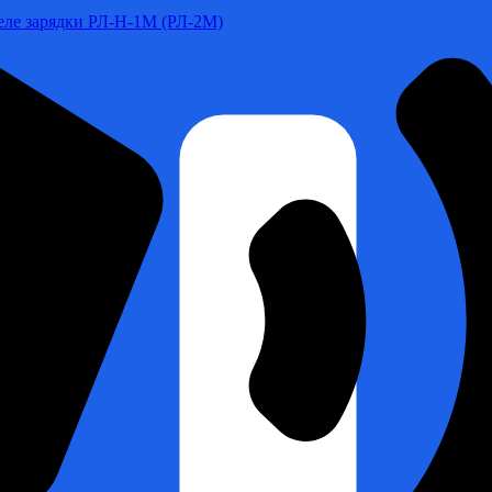
Реле зарядки РЛ-Н-1М (РЛ-2М)