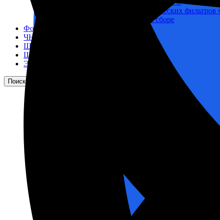
Корпусы гидравлических фильтров ФГС
Фильтрующие элементы гидравлических фильтров
Фильтры гидравлические ФГС в сборе
Фонари
ЧН 25/34
Шкода 6S-160
Шкода-275
Электродвигатели
Поиск