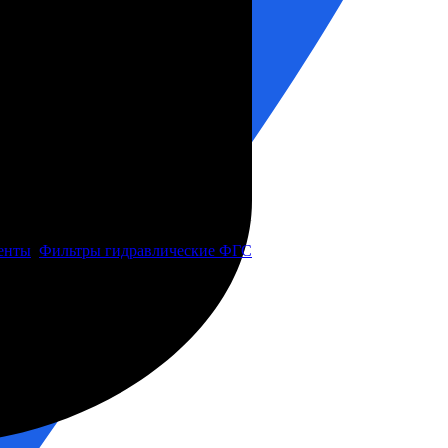
енты
,
Фильтры гидравлические ФГС