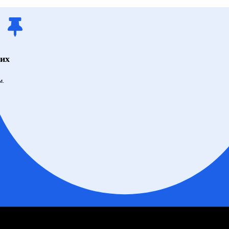
щих
м.