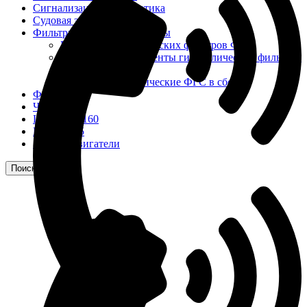
Сигнализация и автоматика
Судовая запорная арматура
Фильтры и фильтроэлементы
Корпусы гидравлических фильтров ФГС
Фильтрующие элементы гидравлических фильтров
ФГС
Фильтры гидравлические ФГС в сборе
Фонари
ЧН 25/34
Шкода 6S-160
Шкода-275
Электродвигатели
Поиск