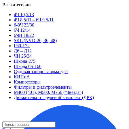
Все категории
4Ч 10,5/13
4Ч 8,5/11 – 6Ч 9.5/11
6-8Ч 23/30
6Ч 12/14
6ЧН 18/22
SKL (NVD-26, 36, 48)
Г60-Г72
Д6 – Д12
ЧН 25/34
Шкода-275
Шкода 6S-160
Судовая запорная арматура
КИПиА
Компрессоры
Фильтры и фильтроэлементы
М400 (401), М500, М756 (“Звезда”)
Движительно – рулевой комплекс (ДРК)