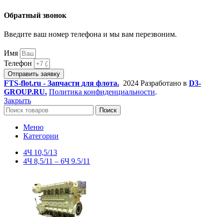
Обратный звонок
Введите ваш номер телефона и мы вам перезвоним.
Имя
Телефон
Отправить заявку
FTS-flot.ru - Запчасти для флота.
2024 Разработано в
D3-
GROUP.RU.
Политика конфиденциальности
.
Закрыть
Поиск
Меню
Категории
4Ч 10,5/13
4Ч 8,5/11 – 6Ч 9.5/11