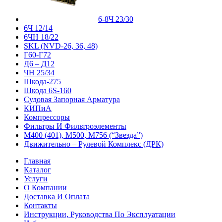
6-8Ч 23/30
6Ч 12/14
6ЧН 18/22
SKL (NVD-26, 36, 48)
Г60-Г72
Д6 – Д12
ЧН 25/34
Шкода-275
Шкода 6S-160
Судовая Запорная Арматура
КИПиА
Компрессоры
Фильтры И Фильтроэлементы
М400 (401), М500, М756 (“Звезда”)
Движительно – Рулевой Комплекс (ДРК)
Главная
Каталог
Услуги
О Компании
Доставка И Оплата
Контакты
Инструкции, Руководства По Эксплуатации