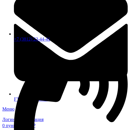
+7 (3812) 23-44-41
FTS-omsk@mail.ru
Меню
Логин / Регистрация
0
пунктов
0,00
₽