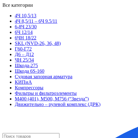
Все категории
4Ч 10,5/13
4Ч 8,5/11 – 6Ч 9.5/11
6-8Ч 23/30
6Ч 12/14
6ЧН 18/22
SKL (NVD-26, 36, 48)
Г60-Г72
Д6 – Д12
ЧН 25/34
Шкода-275
Шкода 6S-160
Судовая запорная арматура
КИПиА
Компрессоры
Фильтры и фильтроэлементы
М400 (401), М500, М756 (“Звезда”)
Движительно – рулевой комплекс (ДРК)