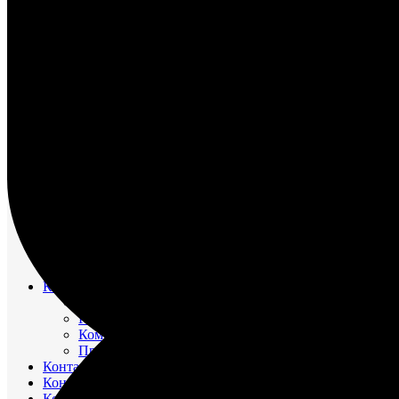
НАСОС ВОДЯНОЙ
НАСОС ЗАБОРТНОЙ ВОДЫ
НАСОС МАСЛЯНЫЙ
НАСОС ТОПЛИВНЫЙ
НАСОС ТОПЛИВОПОДКАЧИВАЮЩИЙ
НАСОС ЭЛЕКТРОМАСЛОПРОКАЧИВАЮЩИЙ
ОХЛАДИТЕЛИ
РЕВЕРС-РЕДУКТОР
ТРУБОПРОВОД ВОДЯНОЙ
ТРУБОПРОВОД ВОЗДУШНЫЙ
ТРУБОПРОВОД ТОПЛИВНЫЙ
ФИЛЬТР МАСЛЯНЫЙ
ФИЛЬТР ТОПЛИВНЫЙ
ФОРСУНКА
ШАТУН И ПОРШЕНЬ
Движительно – рулевой комплекс (ДРК)
Резинометаллический подшипник (Втулка Гудрича)
Компрессоры
Компрессор 20К1
Компрессор К2-150
Компрессор КВД-М(Г)
Прокладки красно-медные
Контакторы
Контроллеры
Контрольно-измерительные приборы (КИПиА)