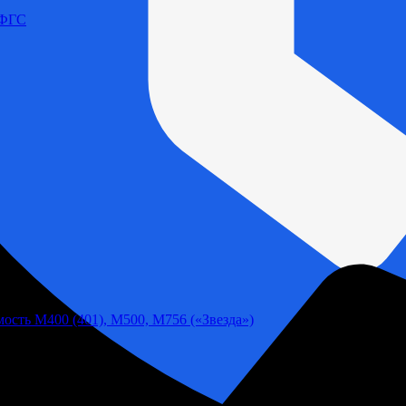
 ФГС
ость М400 (401), М500, М756 («Звезда»)