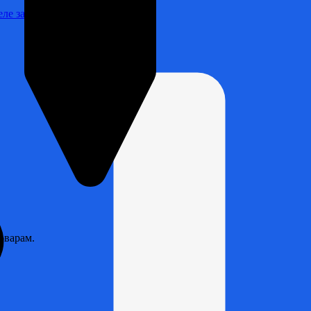
Реле зарядки РЛ-Н-1М (РЛ-2М)
оварам.