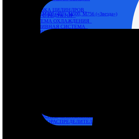
6Ч 12/14
ГОЛОВКА ЦИЛИНДРОВ
Назначение / тип
М400 (401), М500, М756 («Звезда»)
РЕВЕРС-РЕДУКТОР
СИСТЕМА ОХЛАЖДЕНИЯ
ТОПЛИВНАЯ СИСТЕМА
ЦИЛИНДРО-ПОРШНЕВАЯ ГРУППА, БЛОК
ЭЛЕКТРООБОРУДОВАНИЕ, ПРИБОРЫ
6ЧН 18/22
НАГНЕТАЮЩАЯ СЕКЦИЯ
SKL (NVD-26, 36, 48)
NVD 26
NVD 36
NVD 48
Автоматические выключатели
Г60-Г72
Генераторы
Д6 – Д12
БЛОК ЦИЛИНДРОВ
ВАЛ КОЛЕНЧАТЫЙ
ВАЛ ОТБОРА МОЩНОСТИ
ВАЛ РАСПРЕДЕЛИТЕЛЬНЫЙ
ВОЗДУХОРАСПРЕДЕЛИТЕЛЬ
ГОЛОВКА БЛОКА
КАРТЕР
НАГНЕТАЮЩАЯ СЕКЦИЯ