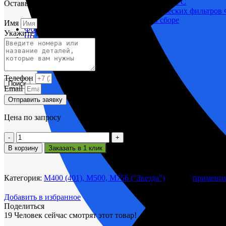
Корпусы гидравлических фильтров ФГС
Оставьте заявку и мы вам поможем.
Фильтрующие элементы гидравлических фильтров
Фильтры гидравлические ФГС в сборе
Имя
Фонари
Укажите название или номера деталей
ЧН 25/34
Шкода 6S-160
Шкода-275
Электродвигатели
Телефон
Поиск
Email
Отправить заявку
Цена по запросу
Количество
товара
В корзину
Заказать в 1 клик
Диск
1М.21.94-
1
Категория:
М400 (401), М500, М756 ("Звезда")
Метка:
применим
Добавить в избранное
Поделиться
19
Человек сейчас смотрят этот товар!