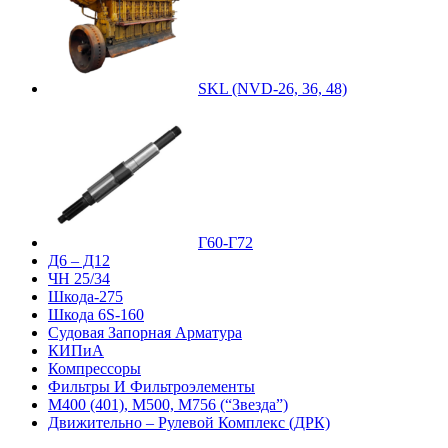
SKL (NVD-26, 36, 48)
Г60-Г72
Д6 – Д12
ЧН 25/34
Шкода-275
Шкода 6S-160
Судовая Запорная Арматура
КИПиА
Компрессоры
Фильтры И Фильтроэлементы
М400 (401), М500, М756 (“Звезда”)
Движительно – Рулевой Комплекс (ДРК)