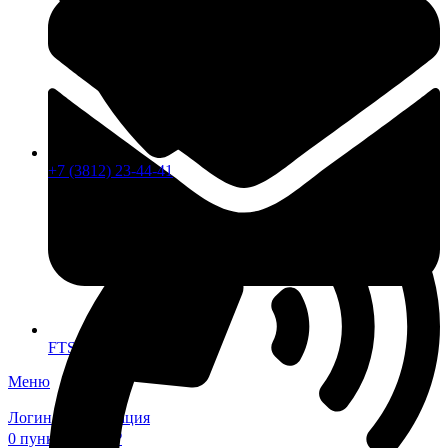
+7 (3812) 23-44-41
FTS-omsk@mail.ru
Меню
Логин / Регистрация
0
пунктов
0,00
₽