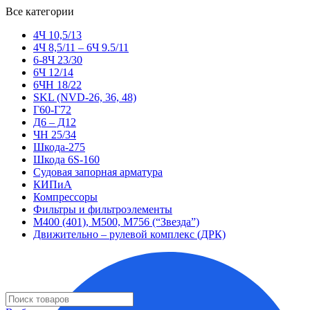
Все категории
4Ч 10,5/13
4Ч 8,5/11 – 6Ч 9.5/11
6-8Ч 23/30
6Ч 12/14
6ЧН 18/22
SKL (NVD-26, 36, 48)
Г60-Г72
Д6 – Д12
ЧН 25/34
Шкода-275
Шкода 6S-160
Судовая запорная арматура
КИПиА
Компрессоры
Фильтры и фильтроэлементы
М400 (401), М500, М756 (“Звезда”)
Движительно – рулевой комплекс (ДРК)