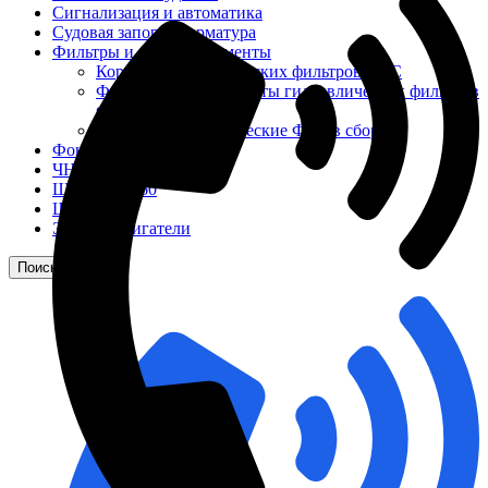
Сигнализация и автоматика
Судовая запорная арматура
Фильтры и фильтроэлементы
Корпусы гидравлических фильтров ФГС
Фильтрующие элементы гидравлических фильтров
ФГС
Фильтры гидравлические ФГС в сборе
Фонари
ЧН 25/34
Шкода 6S-160
Шкода-275
Электродвигатели
Поиск