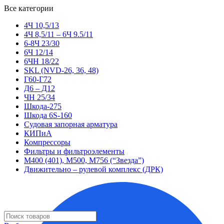
Все категории
4Ч 10,5/13
4Ч 8,5/11 – 6Ч 9.5/11
6-8Ч 23/30
6Ч 12/14
6ЧН 18/22
SKL (NVD-26, 36, 48)
Г60-Г72
Д6 – Д12
ЧН 25/34
Шкода-275
Шкода 6S-160
Судовая запорная арматура
КИПиА
Компрессоры
Фильтры и фильтроэлементы
М400 (401), М500, М756 (“Звезда”)
Движительно – рулевой комплекс (ДРК)