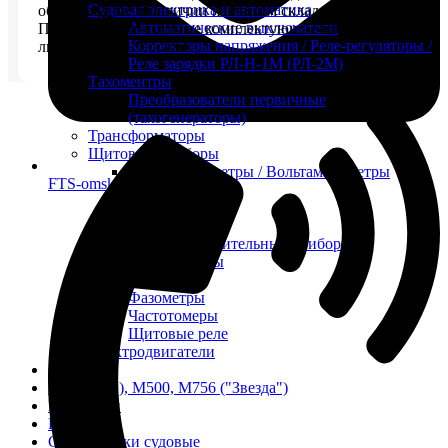
Судовая электрика и автоматика
оборудование в наличии на нашем складе.
Автоматические выключатели
Поставим необходимые комплектующие для судов в
Корректоры напряжения / Реле-регуляторы /
любой регион России.
Реле зарядки РЛ-Н-1М (РЛ-2М)
Тахоментры
Преобразователи первичные
(тахогенераторы)
Трансформаторы
Щитовые приборы
Ампервольтметры / Вольтамперметры
FTS-omsk@mail.ru
Амперметры
Ваттметры
Вольтметры
Другие измерительные приборы
Мегаомметры
Омметры
Фазометры
Частотомеры
Щитовые реле
Электродвигатели
Лебедка
М400 (401), М500, М756 ("Звезда")
Пускатели
Разное
Светильники судовые