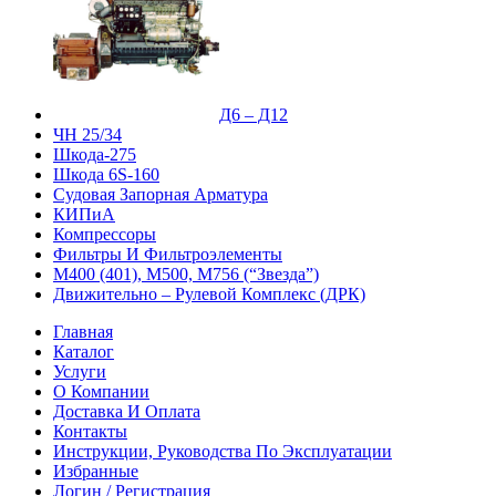
Д6 – Д12
ЧН 25/34
Шкода-275
Шкода 6S-160
Судовая Запорная Арматура
КИПиА
Компрессоры
Фильтры И Фильтроэлементы
М400 (401), М500, М756 (“Звезда”)
Движительно – Рулевой Комплекс (ДРК)
Главная
Каталог
Услуги
О Компании
Доставка И Оплата
Контакты
Инструкции, Руководства По Эксплуатации
Избранные
Логин / Регистрация