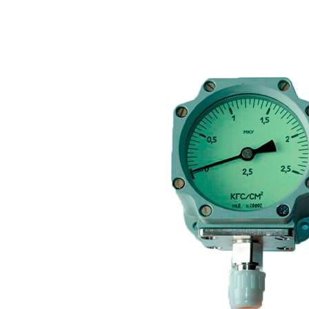
FTS-omsk@mail.ru
Меню
Логин / Регистрация
0
пунктов
0,00
₽