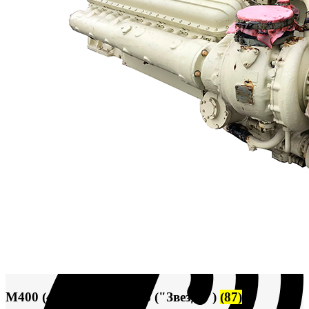
Сигнализация и автоматика
Судовая запорная арматура
Фильтры и фильтроэлементы
Корпусы гидравлических фильтров ФГС
Фильтрующие элементы гидравлических фильтров
ФГС
Фильтры гидравлические ФГС в сборе
Фонари
ЧН 25/34
Шкода 6S-160
Шкода-275
Электродвигатели
Поиск
М400 (401), М500, М756 ("Звезда")
(87)