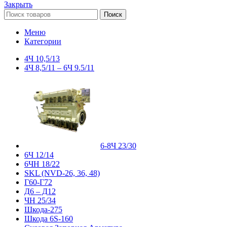
Закрыть
Поиск
Меню
Категории
4Ч 10,5/13
4Ч 8,5/11 – 6Ч 9.5/11
6-8Ч 23/30
6Ч 12/14
6ЧН 18/22
SKL (NVD-26, 36, 48)
Г60-Г72
Д6 – Д12
ЧН 25/34
Шкода-275
Шкода 6S-160