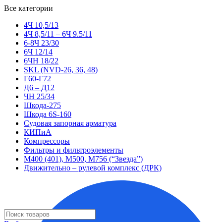
Все категории
4Ч 10,5/13
4Ч 8,5/11 – 6Ч 9.5/11
6-8Ч 23/30
6Ч 12/14
6ЧН 18/22
SKL (NVD-26, 36, 48)
Г60-Г72
Д6 – Д12
ЧН 25/34
Шкода-275
Шкода 6S-160
Судовая запорная арматура
КИПиА
Компрессоры
Фильтры и фильтроэлементы
М400 (401), М500, М756 (“Звезда”)
Движительно – рулевой комплекс (ДРК)