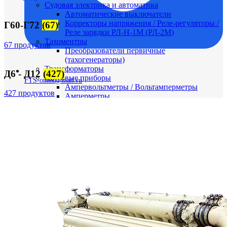
Судовая электрика и автоматика
Автоматические выключатели
Корректоры напряжения / Реле-регуляторы /
Г60-Г72
(67)
Реле зарядки РЛ-Н-1М (РЛ-2М)
Тахоментры
67 продуктов
Преобразователи первичные
(тахогенераторы)
Трансформаторы
Д6 - Д12
(427)
Щитовые приборы
FTS-omsk@mail.ru
Ампервольтметры / Вольтамперметры
427 продуктов
Амперметры
Ваттметры
Вольтметры
Другие измерительные приборы
Мегаомметры
Омметры
Фазометры
Частотомеры
Щитовые реле
Электродвигатели
Лебедка
М400 (401), М500, М756 ("Звезда")
Пускатели
Разное
Светильники судовые