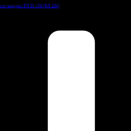
Реле зарядки РЛ-Н-1М (РЛ-2М)