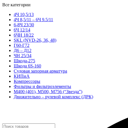
Все категории
4Ч 10,5/13
4Ч 8,5/11 – 6Ч 9.5/11
6-8Ч 23/30
6Ч 12/14
6ЧН 18/22
SKL (NVD-26, 36, 48)
Г60-Г72
Д6 – Д12
ЧН 25/34
Шкода-275
Шкода 6S-160
Судовая запорная арматура
КИПиА
Компрессоры
Фильтры и фильтроэлементы
М400 (401), М500, М756 (“Звезда”)
Движительно – рулевой комплекс (ДРК)