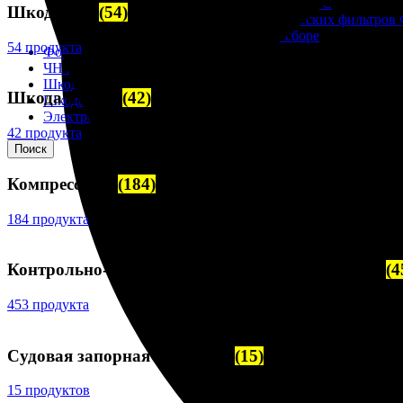
Корпусы гидравлических фильтров ФГС
Шкода-275
(54)
Фильтрующие элементы гидравлических фильтров
Фильтры гидравлические ФГС в сборе
54 продукта
Фонари
ЧН 25/34
Шкода 6S-160
Шкода 6S-160
(42)
Шкода-275
Электродвигатели
42 продукта
Поиск
Компрессоры
(184)
184 продукта
Контрольно-измерительные приборы (КИПиА)
(4
453 продукта
Судовая запорная арматура
(15)
15 продуктов