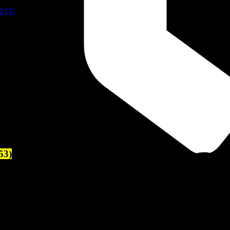
 ФГС
53)