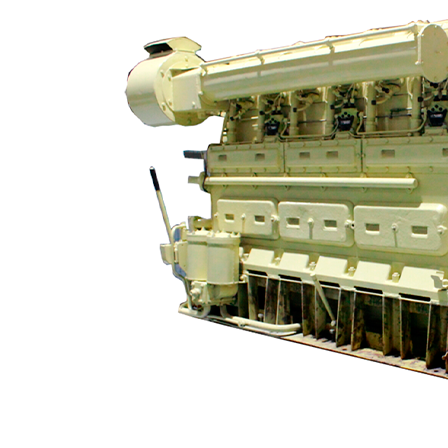
Контрольно-измерительные приборы (КИПиА)
Автоматы, выключатели, переключатели, вилки,
розетки
Автоматы защиты сети
Вилки
Выключатели
Панели
Обратный звонок
Розетки
Соединительные коробки
Аппаратура связи, оповещения
Оставьте заявку и мы свяжемся с вами.
Звукосигнальная аппаратура
+7 (913) 672-49-54
Имя
Судовая телефония
Контакторы
Телефон
Контакты
Отправить заявку
Приборы давления
Логин / Регистрация
Датчики реле давления
0
Избранные
Индикаторы давления
0
пунктов
0,00
₽
Максиметры
Приемники давления
Поиск
Прочее
Приборы температуры
Датчики реле температуры
Реле скорости
Реле уровня и потока
Светильники, прожекторы