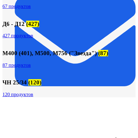
67 продуктов
Д6 - Д12
(427)
427 продуктов
М400 (401), М500, М756 ("Звезда")
(87)
87 продуктов
ЧН 25/34
(120)
120 продуктов
FTS-omsk@mail.ru
Меню
Логин / Регистрация
0
пунктов
0,00
₽