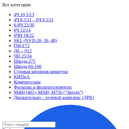
Все категории
4Ч 10,5/13
4Ч 8,5/11 – 6Ч 9.5/11
6-8Ч 23/30
6Ч 12/14
6ЧН 18/22
SKL (NVD-26, 36, 48)
Г60-Г72
Д6 – Д12
ЧН 25/34
Шкода-275
Шкода 6S-160
Судовая запорная арматура
КИПиА
Компрессоры
Фильтры и фильтроэлементы
М400 (401), М500, М756 (“Звезда”)
Движительно – рулевой комплекс (ДРК)