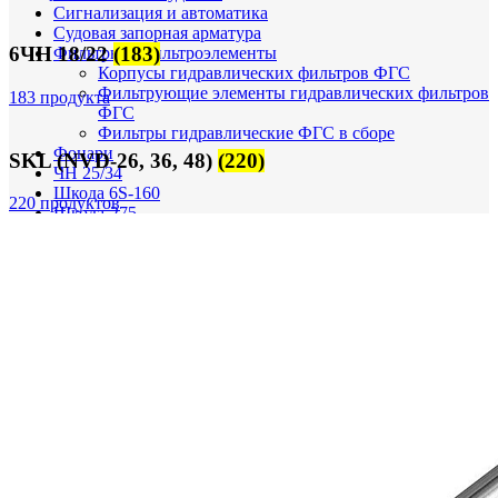
Сигнализация и автоматика
Судовая запорная арматура
6ЧН 18/22
(183)
Фильтры и фильтроэлементы
Корпусы гидравлических фильтров ФГС
Фильтрующие элементы гидравлических фильтров
183 продукта
ФГС
Фильтры гидравлические ФГС в сборе
Фонари
SKL (NVD-26, 36, 48)
(220)
ЧН 25/34
Шкода 6S-160
220 продуктов
Шкода-275
Электродвигатели
Поиск