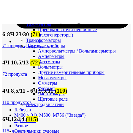
Судовая электрика и автоматика
Автоматические выключатели
Корректоры напряжения / Реле-регуляторы /
Реле зарядки РЛ-Н-1М (РЛ-2М)
Тахоментры
Преобразователи первичные
6-8Ч 23/30
(71)
(тахогенераторы)
Трансформаторы
Щитовые приборы
71 продукт
FTS-omsk@mail.ru
Ампервольтметры / Вольтамперметры
Амперметры
Ваттметры
4Ч 10,5/13
(72)
Вольтметры
Другие измерительные приборы
72 продукта
Мегаомметры
Омметры
Фазометры
4Ч 8,5/11 - 6Ч 9.5/11
(110)
Частотомеры
Щитовые реле
110 продуктов
Электродвигатели
Лебедка
М400 (401), М500, М756 ("Звезда")
6Ч 12/14
(115)
Пускатели
Разное
115 продуктов
Светильники судовые