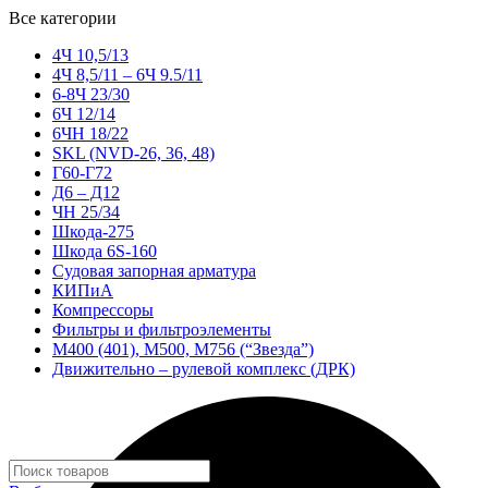
Все категории
4Ч 10,5/13
4Ч 8,5/11 – 6Ч 9.5/11
6-8Ч 23/30
6Ч 12/14
6ЧН 18/22
SKL (NVD-26, 36, 48)
Г60-Г72
Д6 – Д12
ЧН 25/34
Шкода-275
Шкода 6S-160
Судовая запорная арматура
КИПиА
Компрессоры
Фильтры и фильтроэлементы
М400 (401), М500, М756 (“Звезда”)
Движительно – рулевой комплекс (ДРК)