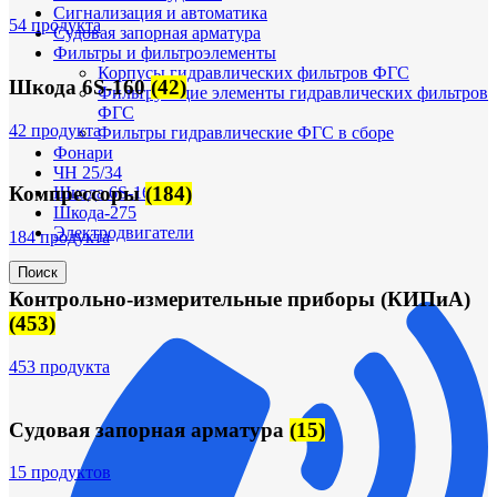
Сигнализация и автоматика
54 продукта
Судовая запорная арматура
Фильтры и фильтроэлементы
Корпусы гидравлических фильтров ФГС
Шкода 6S-160
(42)
Фильтрующие элементы гидравлических фильтров
ФГС
42 продукта
Фильтры гидравлические ФГС в сборе
Фонари
ЧН 25/34
Компрессоры
(184)
Шкода 6S-160
Шкода-275
Электродвигатели
184 продукта
Поиск
Контрольно-измерительные приборы (КИПиА)
(453)
453 продукта
Судовая запорная арматура
(15)
15 продуктов