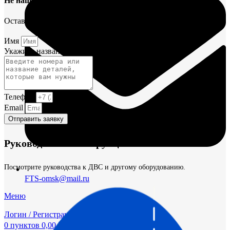
Не нашли деталь?
Оставьте заявку и мы постараемся вам помочь.
Имя
Укажите название или номера деталей
Телефон
Email
Отправить заявку
Руководства и инструкции
Посмотрите руководства к ДВС и другому оборудованию.
FTS-omsk@mail.ru
Меню
Логин / Регистрация
0
пунктов
0,00
₽