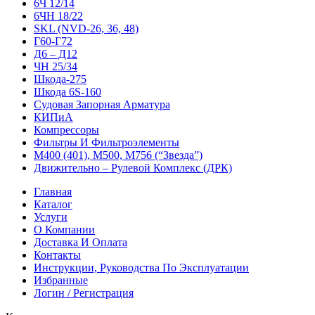
6Ч 12/14
6ЧН 18/22
SKL (NVD-26, 36, 48)
Г60-Г72
Д6 – Д12
ЧН 25/34
Шкода-275
Шкода 6S-160
Судовая Запорная Арматура
КИПиА
Компрессоры
Фильтры И Фильтроэлементы
М400 (401), М500, М756 (“Звезда”)
Движительно – Рулевой Комплекс (ДРК)
Главная
Каталог
Услуги
О Компании
Доставка И Оплата
Контакты
Инструкции, Руководства По Эксплуатации
Избранные
Логин / Регистрация