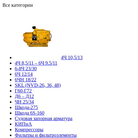
Все категории
4Ч 10,5/13
4Ч 8,5/11 – 6Ч 9.5/11
6-8Ч 23/30
6Ч 12/14
6ЧН 18/22
SKL (NVD-26, 36, 48)
Г60-Г72
Д6 – Д12
ЧН 25/34
Шкода-275
Шкода 6S-160
Судовая запорная арматура
КИПиА
Компрессоры
Фильтры и фильтроэлементы