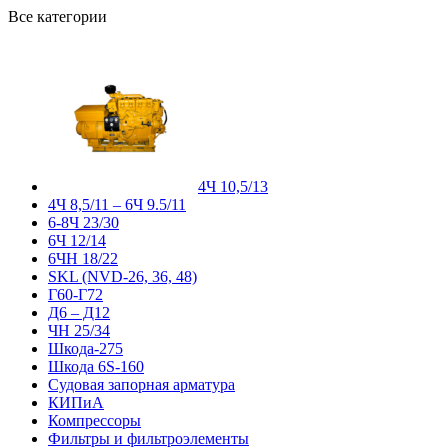
Все категории
4Ч 10,5/13
4Ч 8,5/11 – 6Ч 9.5/11
6-8Ч 23/30
6Ч 12/14
6ЧН 18/22
SKL (NVD-26, 36, 48)
Г60-Г72
Д6 – Д12
ЧН 25/34
Шкода-275
Шкода 6S-160
Судовая запорная арматура
КИПиА
Компрессоры
Фильтры и фильтроэлементы