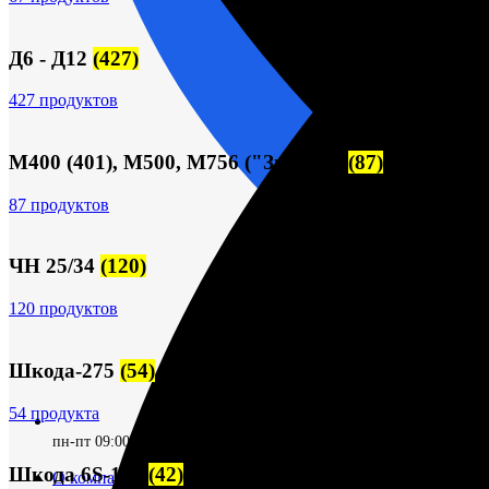
Д6 - Д12
(427)
427 продуктов
М400 (401), М500, М756 ("Звезда")
(87)
87 продуктов
ЧН 25/34
(120)
120 продуктов
Шкода-275
(54)
54 продукта
пн-пт 09:00–17:00 (UTC+6)
Шкода 6S-160
(42)
О компании