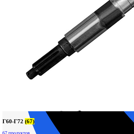
М400 (401), М500, М756 ("Звезда")
Пускатели
Разное
Светильники судовые
Сигнализация и автоматика
Судовая запорная арматура
Фильтры и фильтроэлементы
Корпусы гидравлических фильтров ФГС
Фильтрующие элементы гидравлических фильтров
Фильтры гидравлические ФГС в сборе
Фонари
ЧН 25/34
Шкода 6S-160
Шкода-275
Электродвигатели
Поиск
Г60-Г72
(67)
67 продуктов