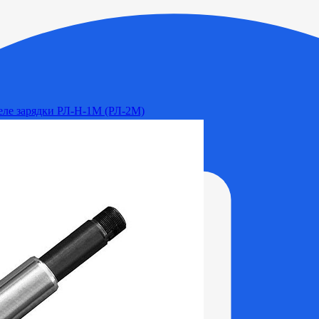
Реле зарядки РЛ-Н-1М (РЛ-2М)