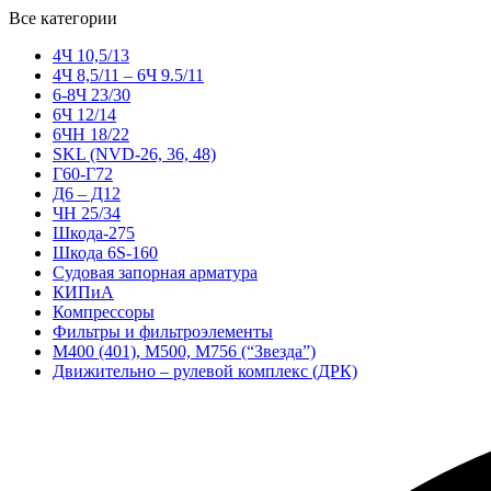
Все категории
4Ч 10,5/13
4Ч 8,5/11 – 6Ч 9.5/11
6-8Ч 23/30
6Ч 12/14
6ЧН 18/22
SKL (NVD-26, 36, 48)
Г60-Г72
Д6 – Д12
ЧН 25/34
Шкода-275
Шкода 6S-160
Судовая запорная арматура
КИПиА
Компрессоры
Фильтры и фильтроэлементы
М400 (401), М500, М756 (“Звезда”)
Движительно – рулевой комплекс (ДРК)