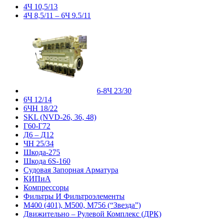
4Ч 10,5/13
4Ч 8,5/11 – 6Ч 9.5/11
6-8Ч 23/30
6Ч 12/14
6ЧН 18/22
SKL (NVD-26, 36, 48)
Г60-Г72
Д6 – Д12
ЧН 25/34
Шкода-275
Шкода 6S-160
Судовая Запорная Арматура
КИПиА
Компрессоры
Фильтры И Фильтроэлементы
М400 (401), М500, М756 (“Звезда”)
Движительно – Рулевой Комплекс (ДРК)