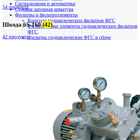
Сигнализация и автоматика
54 продукта
Судовая запорная арматура
Фильтры и фильтроэлементы
Корпусы гидравлических фильтров ФГС
Шкода 6S-160
(42)
Фильтрующие элементы гидравлических фильтров
ФГС
42 продукта
Фильтры гидравлические ФГС в сборе
Фонари
ЧН 25/34
Шкода 6S-160
Шкода-275
Электродвигатели
Поиск