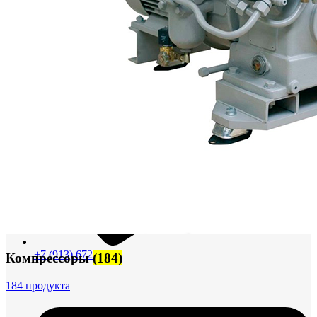
+7 (913) 672-49-54
Компрессоры
(184)
184 продукта