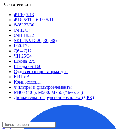
Все категории
4Ч 10,5/13
4Ч 8,5/11 – 6Ч 9.5/11
6-8Ч 23/30
6Ч 12/14
6ЧН 18/22
SKL (NVD-26, 36, 48)
Г60-Г72
Д6 – Д12
ЧН 25/34
Шкода-275
Шкода 6S-160
Судовая запорная арматура
КИПиА
Компрессоры
Фильтры и фильтроэлементы
М400 (401), М500, М756 (“Звезда”)
Движительно – рулевой комплекс (ДРК)