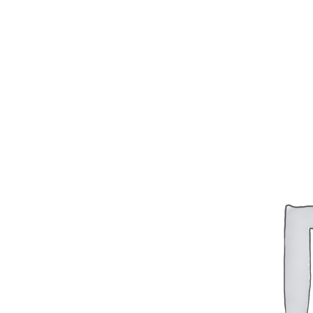
Масляный насос
Реверс-редуктор
Топливная аппаратура
Форсунки
Холодильник
Электрооборудование
6-8Ч 23/30
НАГНЕТАЮЩАЯ СЕКЦИЯ
6Ч 12/14
ГОЛОВКА ЦИЛИНДРОВ
РЕВЕРС-РЕДУКТОР
СИСТЕМА ОХЛАЖДЕНИЯ
ТОПЛИВНАЯ СИСТЕМА
ЦИЛИНДРО-ПОРШНЕВАЯ ГРУППА, БЛОК
ЭЛЕКТРООБОРУДОВАНИЕ, ПРИБОРЫ
6ЧН 18/22
НАГНЕТАЮЩАЯ СЕКЦИЯ
SKL (NVD-26, 36, 48)
NVD 26
NVD 36
NVD 48
Автоматические выключатели
Г60-Г72
Генераторы
Д6 – Д12