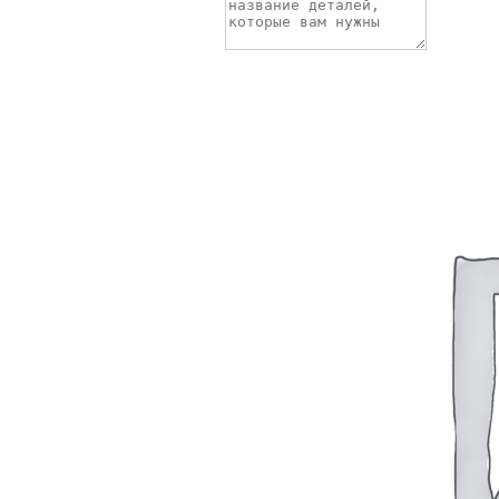
Прочее
Приборы температуры
Укажите название или номера деталей
Датчики реле температуры
Реле скорости
Телефон
Реле уровня и потока
Email
Светильники, прожекторы
8 + 5 = ?
Судовая электрика и автоматика
Автоматические выключатели
Отправить заявку
Корректоры напряжения / Реле-регуляторы / 
Тахоментры
Обратный звонок
Преобразователи первичные (тахогенераторы)
Трансформаторы
Щитовые приборы
Ампервольтметры / Вольтамперметры
Амперметры
Ваттметры
Вольтметры
Другие измерительные приборы
Мегаомметры
Омметры
Фазометры
Частотомеры
Щитовые реле
Электродвигатели
Лебедка