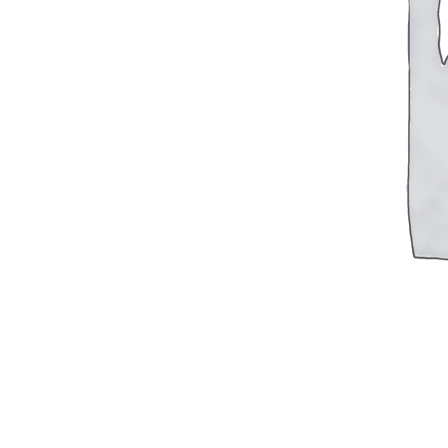
БЛОК ЦИЛИНДРОВ
ВАЛ КОЛЕНЧАТЫЙ
ВАЛ ОТБОРА МОЩНОСТИ
ВАЛ РАСПРЕДЕЛИТЕЛЬНЫЙ
ВОЗДУХОРАСПРЕДЕЛИТЕЛЬ
ГОЛОВКА БЛОКА
КАРТЕР
НАГНЕТАЮЩАЯ СЕКЦИЯ
НАСОС ВОДЯНОЙ
НАСОС ЗАБОРТНОЙ ВОДЫ
НАСОС МАСЛЯНЫЙ
НАСОС ТОПЛИВНЫЙ
НАСОС ТОПЛИВОПОДКАЧИВАЮЩИЙ
НАСОС ЭЛЕКТРОМАСЛОПРОКАЧИВАЮЩИЙ
ОХЛАДИТЕЛИ
РЕВЕРС-РЕДУКТОР
ТРУБОПРОВОД ВОДЯНОЙ
ТРУБОПРОВОД ВОЗДУШНЫЙ
ТРУБОПРОВОД ТОПЛИВНЫЙ
ФИЛЬТР МАСЛЯНЫЙ
ФИЛЬТР ТОПЛИВНЫЙ
ФОРСУНКА
ШАТУН И ПОРШЕНЬ
Движительно – рулевой комплекс (ДРК)
Резинометаллический подшипник (Втулка Гудрича)