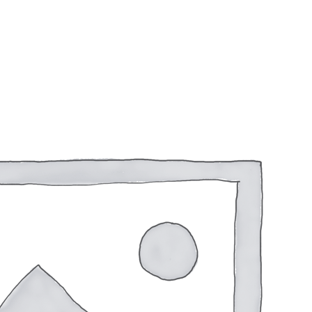
Реле зарядки РЛ-Н-1М (РЛ-2М)