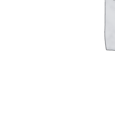
М400 (401), М500, М756 ("Звезда")
Пускатели
Разное
Светильники судовые
Сигнализация и автоматика
Судовая запорная арматура
Фильтры и фильтроэлементы
Корпусы гидравлических фильтров ФГС
Фильтрующие элементы гидравлических фильтров
Фильтры гидравлические ФГС в сборе
Фонари
ЧН 25/34
Шкода 6S-160
Шкода-275
Электродвигатели
Поиск