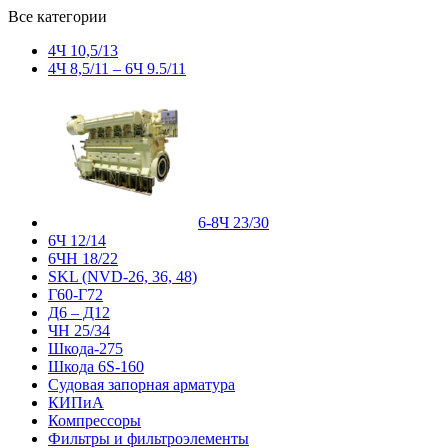
Все категории
4Ч 10,5/13
4Ч 8,5/11 – 6Ч 9.5/11
6-8Ч 23/30
6Ч 12/14
6ЧН 18/22
SKL (NVD-26, 36, 48)
Г60-Г72
Д6 – Д12
ЧН 25/34
Шкода-275
Шкода 6S-160
Судовая запорная арматура
КИПиА
Компрессоры
Фильтры и фильтроэлементы