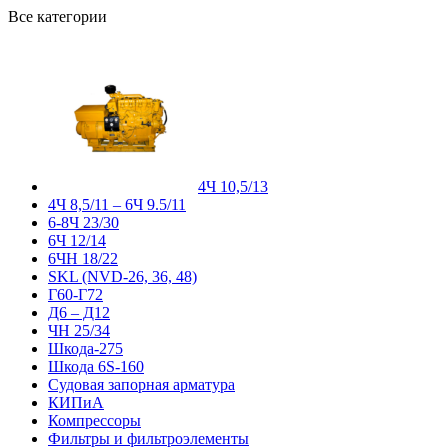
Все категории
4Ч 10,5/13
4Ч 8,5/11 – 6Ч 9.5/11
6-8Ч 23/30
6Ч 12/14
6ЧН 18/22
SKL (NVD-26, 36, 48)
Г60-Г72
Д6 – Д12
ЧН 25/34
Шкода-275
Шкода 6S-160
Судовая запорная арматура
КИПиА
Компрессоры
Фильтры и фильтроэлементы