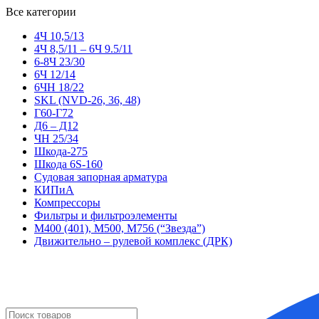
Все категории
4Ч 10,5/13
4Ч 8,5/11 – 6Ч 9.5/11
6-8Ч 23/30
6Ч 12/14
6ЧН 18/22
SKL (NVD-26, 36, 48)
Г60-Г72
Д6 – Д12
ЧН 25/34
Шкода-275
Шкода 6S-160
Судовая запорная арматура
КИПиА
Компрессоры
Фильтры и фильтроэлементы
М400 (401), М500, М756 (“Звезда”)
Движительно – рулевой комплекс (ДРК)