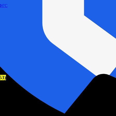
 ФГС
53)