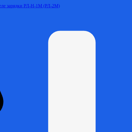
Реле зарядки РЛ-Н-1М (РЛ-2М)