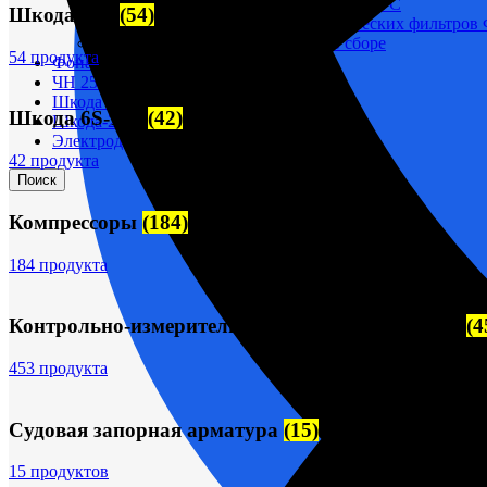
Корпусы гидравлических фильтров ФГС
Шкода-275
(54)
Фильтрующие элементы гидравлических фильтров
Фильтры гидравлические ФГС в сборе
54 продукта
Фонари
ЧН 25/34
Шкода 6S-160
Шкода 6S-160
(42)
Шкода-275
Электродвигатели
42 продукта
Поиск
Компрессоры
(184)
184 продукта
Контрольно-измерительные приборы (КИПиА)
(4
453 продукта
Судовая запорная арматура
(15)
15 продуктов