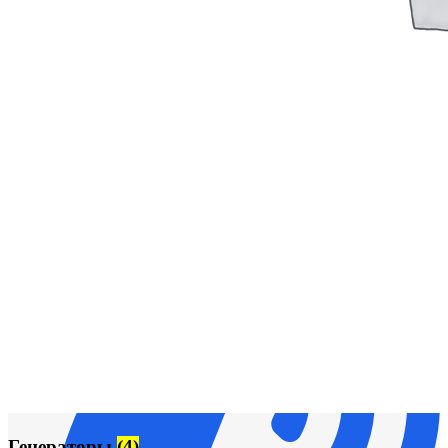
Сигнализация и автоматика
Судовая запорная арматура
Фильтры и фильтроэлементы
Корпусы гидравлических фильтров ФГС
Фильтрующие элементы гидравлических фильтров
ФГС
Фильтры гидравлические ФГС в сборе
Фонари
ЧН 25/34
Шкода 6S-160
Шкода-275
Электродвигатели
Поиск
Генераторы
(4)