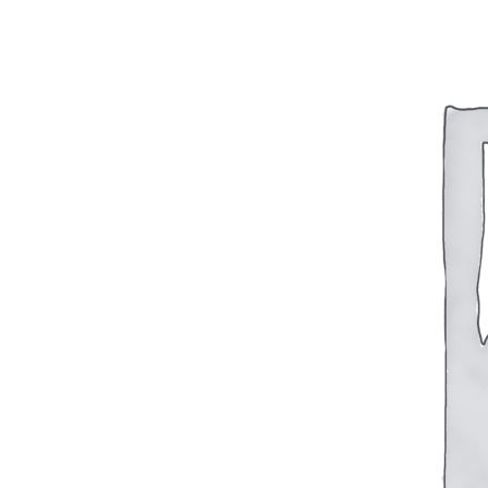
FTS-omsk@mail.ru
Меню