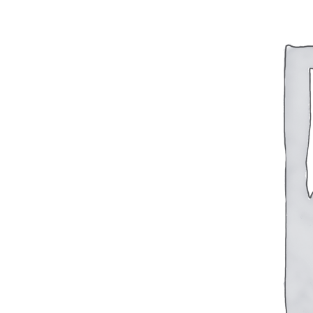
Судовая электрика и автоматика
Автоматические выключатели
Корректоры напряжения / Реле-регуляторы /
Реле зарядки РЛ-Н-1М (РЛ-2М)
Тахоментры
Преобразователи первичные
(тахогенераторы)
Трансформаторы
Щитовые приборы
FTS-omsk@mail.ru
Ампервольтметры / Вольтамперметры
Амперметры
Ваттметры
Вольтметры
Другие измерительные приборы
Мегаомметры
Омметры
Фазометры
Частотомеры
Щитовые реле
Электродвигатели
Лебедка
М400 (401), М500, М756 ("Звезда")
Пускатели
Разное
Светильники судовые