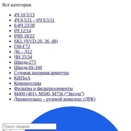
Все категории
4Ч 10,5/13
4Ч 8,5/11 – 6Ч 9.5/11
6-8Ч 23/30
6Ч 12/14
6ЧН 18/22
SKL (NVD-26, 36, 48)
Г60-Г72
Д6 – Д12
ЧН 25/34
Шкода-275
Шкода 6S-160
Судовая запорная арматура
КИПиА
Компрессоры
Фильтры и фильтроэлементы
М400 (401), М500, М756 (“Звезда”)
Движительно – рулевой комплекс (ДРК)