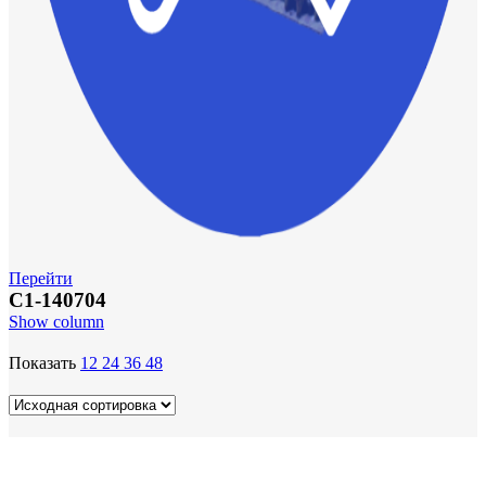
Перейти
С1-140704
Show column
Показать
12
24
36
48