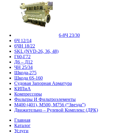
6-8Ч 23/30
6Ч 12/14
6ЧН 18/22
SKL (NVD-26, 36, 48)
Г60-Г72
Д6 – Д12
ЧН 25/34
Шкода-275
Шкода 6S-160
Судовая Запорная Арматура
КИПиА
Компрессоры
Фильтры И Фильтроэлементы
М400 (401), М500, М756 (“Звезда”)
Движительно – Рулевой Комплекс (ДРК)
Главная
Каталог
Услуги