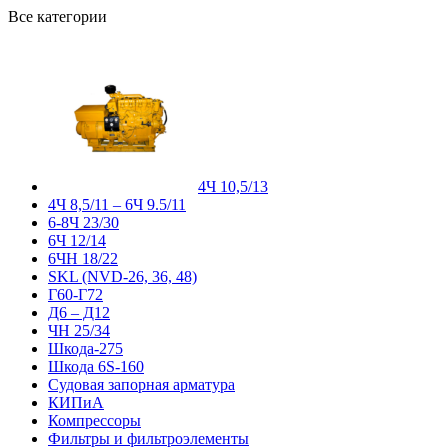
Все категории
4Ч 10,5/13
4Ч 8,5/11 – 6Ч 9.5/11
6-8Ч 23/30
6Ч 12/14
6ЧН 18/22
SKL (NVD-26, 36, 48)
Г60-Г72
Д6 – Д12
ЧН 25/34
Шкода-275
Шкода 6S-160
Судовая запорная арматура
КИПиА
Компрессоры
Фильтры и фильтроэлементы