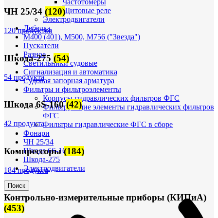
Частотомеры
Щитовые реле
ЧН 25/34
(120)
Электродвигатели
Лебедка
120 продуктов
М400 (401), М500, М756 ("Звезда")
Пускатели
Разное
Шкода-275
(54)
Светильники судовые
Сигнализация и автоматика
54 продукта
Судовая запорная арматура
Фильтры и фильтроэлементы
Корпусы гидравлических фильтров ФГС
Шкода 6S-160
(42)
Фильтрующие элементы гидравлических фильтров
ФГС
42 продукта
Фильтры гидравлические ФГС в сборе
Фонари
ЧН 25/34
Компрессоры
(184)
Шкода 6S-160
Шкода-275
Электродвигатели
184 продукта
Поиск
Контрольно-измерительные приборы (КИПиА)
(453)