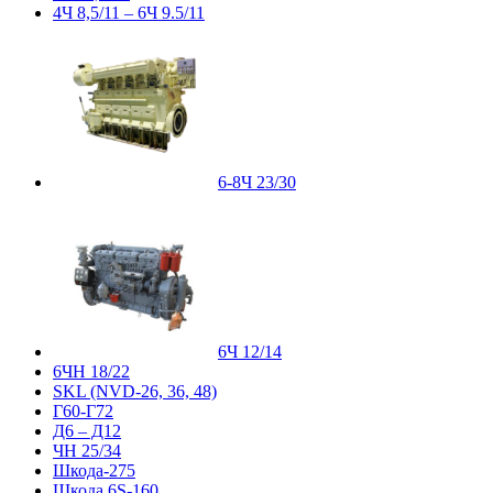
4Ч 8,5/11 – 6Ч 9.5/11
6-8Ч 23/30
6Ч 12/14
6ЧН 18/22
SKL (NVD-26, 36, 48)
Г60-Г72
Д6 – Д12
ЧН 25/34
Шкода-275
Шкода 6S-160