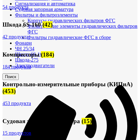
Сигнализация и автоматика
54 продукта
Судовая запорная арматура
Фильтры и фильтроэлементы
Корпусы гидравлических фильтров ФГС
Шкода 6S-160
(42)
Фильтрующие элементы гидравлических фильтров
ФГС
42 продукта
Фильтры гидравлические ФГС в сборе
Фонари
ЧН 25/34
Компрессоры
(184)
Шкода 6S-160
Шкода-275
Электродвигатели
184 продукта
Поиск
Контрольно-измерительные приборы (КИПиА)
(453)
453 продукта
Судовая запорная арматура
(15)
15 продуктов