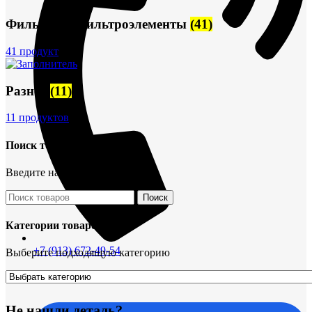
Фильтры и фильтроэлементы
(41)
41 продукт
Разное
(11)
11 продуктов
Поиск товаров
Введите название детали
Поиск
Категории товаров
+7 (913) 672-49-54
Выберите подходящую категорию
Не нашли деталь?