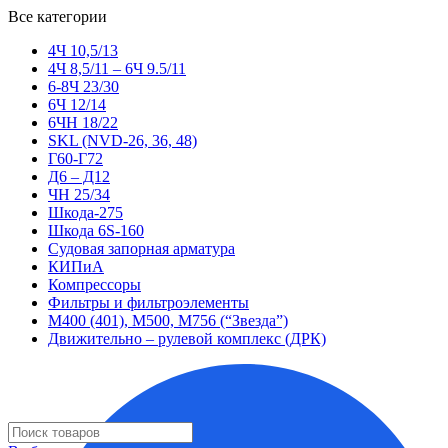
Все категории
4Ч 10,5/13
4Ч 8,5/11 – 6Ч 9.5/11
6-8Ч 23/30
6Ч 12/14
6ЧН 18/22
SKL (NVD-26, 36, 48)
Г60-Г72
Д6 – Д12
ЧН 25/34
Шкода-275
Шкода 6S-160
Судовая запорная арматура
КИПиА
Компрессоры
Фильтры и фильтроэлементы
М400 (401), М500, М756 (“Звезда”)
Движительно – рулевой комплекс (ДРК)