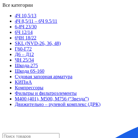
Все категории
4Ч 10,5/13
4Ч 8,5/11 – 6Ч 9.5/11
6-8Ч 23/30
6Ч 12/14
6ЧН 18/22
SKL (NVD-26, 36, 48)
Г60-Г72
Д6 – Д12
ЧН 25/34
Шкода-275
Шкода 6S-160
Судовая запорная арматура
КИПиА
Компрессоры
Фильтры и фильтроэлементы
М400 (401), М500, М756 (“Звезда”)
Движительно – рулевой комплекс (ДРК)