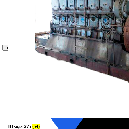
Корпусы гидравлических фильтров ФГС
Фильтрующие элементы гидравлических фильтров
Фильтры гидравлические ФГС в сборе
Фонари
ЧН 25/34
Шкода 6S-160
Шкода-275
Электродвигатели
Поиск
Шкода-275
(54)