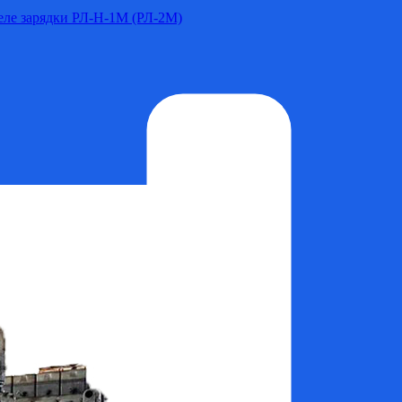
Реле зарядки РЛ-Н-1М (РЛ-2М)