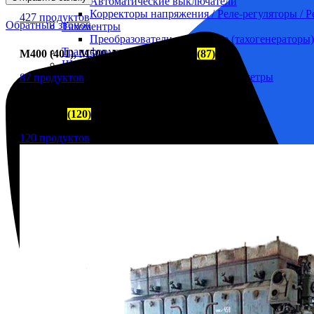
Автоматические выключатели
Корректоры напряжения / Реле-регуляторы / 
427 продуктов
Обратный звонок
Тахоментры
Преобразователи первичные (тахогенераторы)
Трансформаторы
М400 (401), М500, М756 ("Звезда")
(87)
Щитовые приборы
Ампервольтметры / Вольтамперметры
87 продуктов
Амперметры
Ваттметры
ЧН 25/34
(120)
Вольтметры
Другие измерительные приборы
120 продуктов
Мегаомметры
Омметры
Фазометры
Частотомеры
Щитовые реле
Электродвигатели
Лебедка
М400 (401), М500, М756 ("Звезда")
Пускатели
Разное
Светильники судовые
Сигнализация и автоматика
Судовая запорная арматура
Фильтры и фильтроэлементы