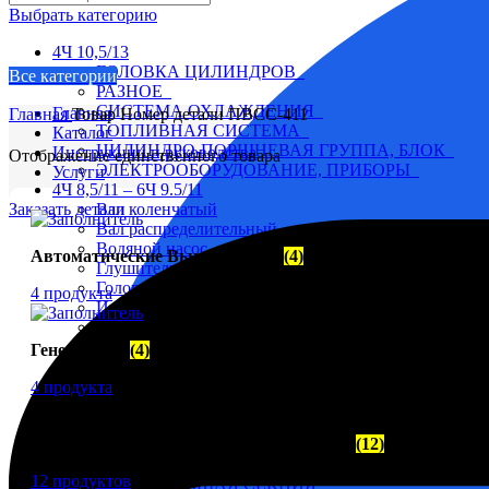
Выбрать категорию
4Ч 10,5/13
ГОЛОВКА ЦИЛИНДРОВ
Все категории
РАЗНОЕ
СИСТЕМА ОХЛАЖДЕНИЯ
Главная
Главная
Товар Номер детали
ПВСС-411
ТОПЛИВНАЯ СИСТЕМА
Каталог
ЦИЛИНДРО-ПОРШНЕВАЯ ГРУППА, БЛОК
Инструкции и руководства
Отображение единственного товара
ЭЛЕКТРООБОРУДОВАНИЕ, ПРИБОРЫ
Услуги
4Ч 8,5/11 – 6Ч 9.5/11
Заказать детали
Вал коленчатый
Вал распределительный
Водяной насос
Автоматические Выключатели
(4)
Глушитель
Головка цилиндра
4 продукта
Инструмент и приспособление
Коллектор выхлопной
Масляный насос
Генераторы
(4)
Реверс-редуктор
Топливная аппаратура
4 продукта
Форсунки
Холодильник
Движительно - Рулевой Комплекс (ДРК)
(12)
Электрооборудование
6-8Ч 23/30
12 продуктов
НАГНЕТАЮЩАЯ СЕКЦИЯ