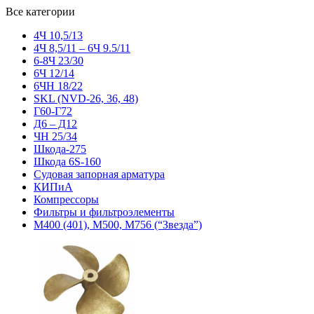
Все категории
4Ч 10,5/13
4Ч 8,5/11 – 6Ч 9.5/11
6-8Ч 23/30
6Ч 12/14
6ЧН 18/22
SKL (NVD-26, 36, 48)
Г60-Г72
Д6 – Д12
ЧН 25/34
Шкода-275
Шкода 6S-160
Судовая запорная арматура
КИПиА
Компрессоры
Фильтры и фильтроэлементы
М400 (401), М500, М756 (“Звезда”)