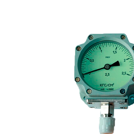
FTS-omsk@mail.ru
Меню
Логин / Регистрация
0
пунктов
0,00
₽