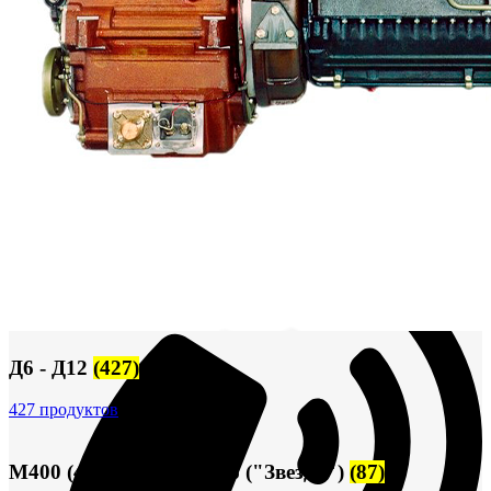
Сигнализация и автоматика
Судовая запорная арматура
Фильтры и фильтроэлементы
Корпусы гидравлических фильтров ФГС
Фильтрующие элементы гидравлических фильтров
ФГС
Фильтры гидравлические ФГС в сборе
Фонари
ЧН 25/34
Шкода 6S-160
Шкода-275
Электродвигатели
Поиск
Д6 - Д12
(427)
427 продуктов
М400 (401), М500, М756 ("Звезда")
(87)