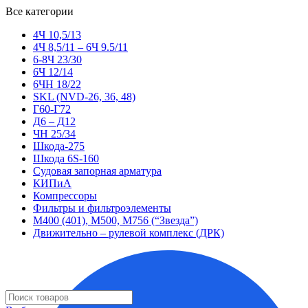
Все категории
4Ч 10,5/13
4Ч 8,5/11 – 6Ч 9.5/11
6-8Ч 23/30
6Ч 12/14
6ЧН 18/22
SKL (NVD-26, 36, 48)
Г60-Г72
Д6 – Д12
ЧН 25/34
Шкода-275
Шкода 6S-160
Судовая запорная арматура
КИПиА
Компрессоры
Фильтры и фильтроэлементы
М400 (401), М500, М756 (“Звезда”)
Движительно – рулевой комплекс (ДРК)