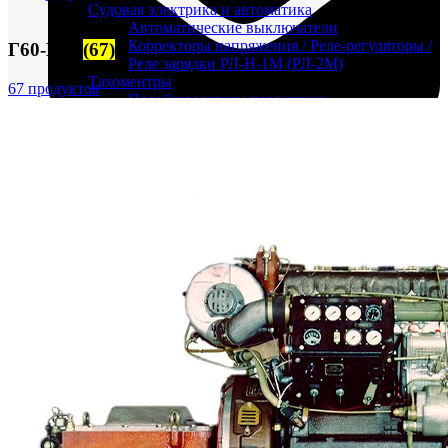
Судовая электрика и автоматика
Автоматические выключатели
Корректоры напряжения / Реле-регуляторы /
Г60-Г72
(67)
Реле зарядки РЛ-Н-1М (РЛ-2М)
Тахоментры
67 продуктов
Преобразователи первичные
(тахогенераторы)
Трансформаторы
Щитовые приборы
Ампервольтметры / Вольтамперметры
FTS-omsk@mail.ru
Амперметры
Ваттметры
Вольтметры
Другие измерительные приборы
Мегаомметры
Омметры
Фазометры
Частотомеры
Щитовые реле
Электродвигатели
Лебедка
М400 (401), М500, М756 ("Звезда")
Пускатели
Разное
Светильники судовые