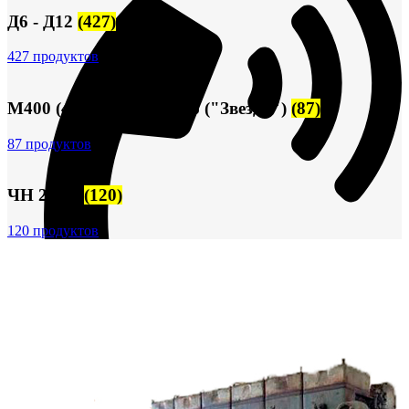
Д6 - Д12
(427)
427 продуктов
М400 (401), М500, М756 ("Звезда")
(87)
87 продуктов
ЧН 25/34
(120)
120 продуктов