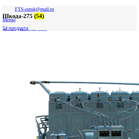
FTS-omsk@mail.ru
Шкода-275
(54)
Меню
54 продукта
Логин / Регистрация
0
пунктов
0,00
₽