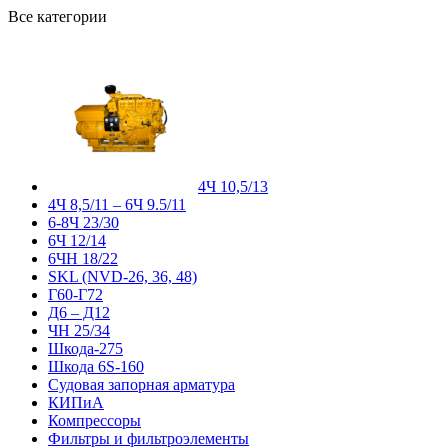
Все категории
4Ч 10,5/13
4Ч 8,5/11 – 6Ч 9.5/11
6-8Ч 23/30
6Ч 12/14
6ЧН 18/22
SKL (NVD-26, 36, 48)
Г60-Г72
Д6 – Д12
ЧН 25/34
Шкода-275
Шкода 6S-160
Судовая запорная арматура
КИПиА
Компрессоры
Фильтры и фильтроэлементы