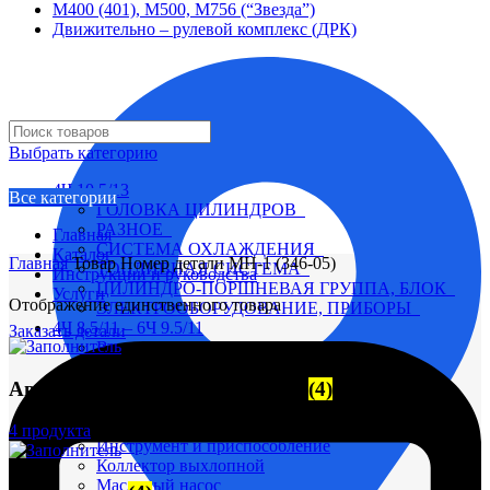
М400 (401), М500, М756 (“Звезда”)
Движительно – рулевой комплекс (ДРК)
Выбрать категорию
4Ч 10,5/13
Все категории
ГОЛОВКА ЦИЛИНДРОВ
РАЗНОЕ
Главная
СИСТЕМА ОХЛАЖДЕНИЯ
Каталог
Главная
Товар Номер детали
МН-1 (346-05)
ТОПЛИВНАЯ СИСТЕМА
Инструкции и руководства
ЦИЛИНДРО-ПОРШНЕВАЯ ГРУППА, БЛОК
Услуги
Отображение единственного товара
ЭЛЕКТРООБОРУДОВАНИЕ, ПРИБОРЫ
4Ч 8,5/11 – 6Ч 9.5/11
Заказать детали
Вал коленчатый
Вал распределительный
Автоматические выключатели
(4)
Водяной насос
Глушитель
Головка цилиндра
4 продукта
Инструмент и приспособление
Коллектор выхлопной
Масляный насос