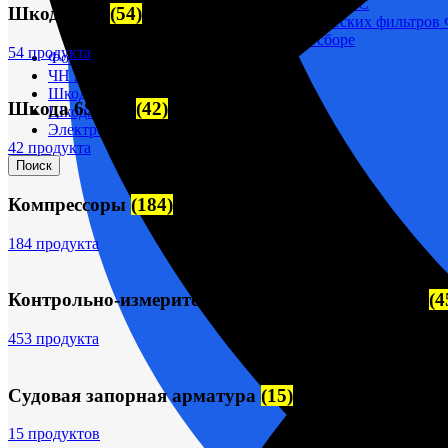
Корпусы гидравлических фильтров ФГС
Шкода-275
(54)
Фильтрующие элементы гидравлических фильтров
Фильтры гидравлические ФГС в сборе
54 продукта
Фонари
ЧН 25/34
Шкода 6S-160
Шкода 6S-160
(42)
Шкода-275
Электродвигатели
42 продукта
Поиск
Компрессоры
(184)
184 продукта
Контрольно-измерительные приборы (КИПиА)
(4
453 продукта
Судовая запорная арматура
(15)
15 продуктов