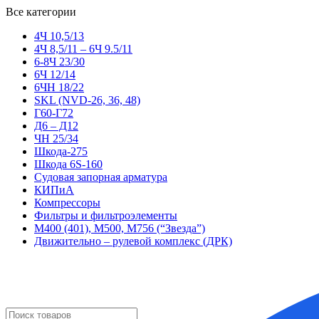
Все категории
4Ч 10,5/13
4Ч 8,5/11 – 6Ч 9.5/11
6-8Ч 23/30
6Ч 12/14
6ЧН 18/22
SKL (NVD-26, 36, 48)
Г60-Г72
Д6 – Д12
ЧН 25/34
Шкода-275
Шкода 6S-160
Судовая запорная арматура
КИПиА
Компрессоры
Фильтры и фильтроэлементы
М400 (401), М500, М756 (“Звезда”)
Движительно – рулевой комплекс (ДРК)