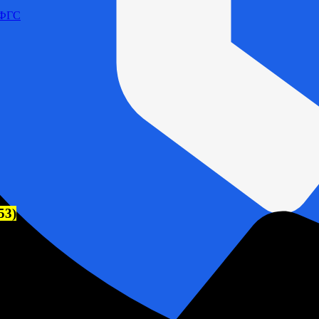
 ФГС
53)