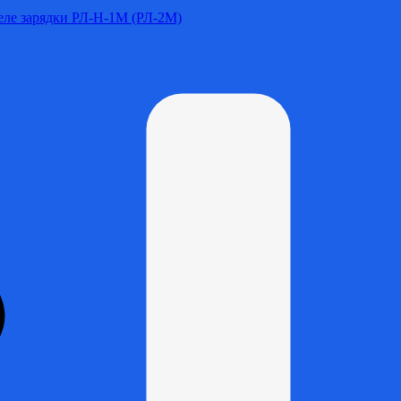
Реле зарядки РЛ-Н-1М (РЛ-2М)