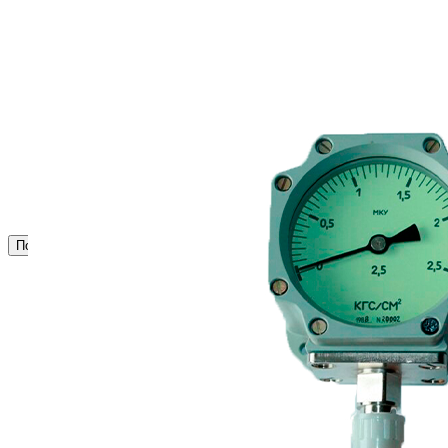
Сигнализация и автоматика
Судовая запорная арматура
Фильтры и фильтроэлементы
Корпусы гидравлических фильтров ФГС
Фильтрующие элементы гидравлических фильтров
ФГС
Фильтры гидравлические ФГС в сборе
Фонари
ЧН 25/34
Шкода 6S-160
Шкода-275
Электродвигатели
Поиск