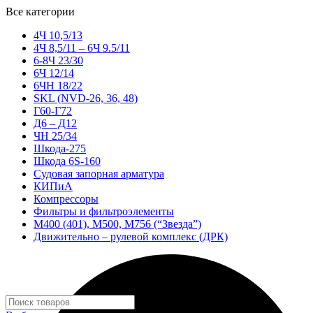
Все категории
4Ч 10,5/13
4Ч 8,5/11 – 6Ч 9.5/11
6-8Ч 23/30
6Ч 12/14
6ЧН 18/22
SKL (NVD-26, 36, 48)
Г60-Г72
Д6 – Д12
ЧН 25/34
Шкода-275
Шкода 6S-160
Судовая запорная арматура
КИПиА
Компрессоры
Фильтры и фильтроэлементы
М400 (401), М500, М756 (“Звезда”)
Движительно – рулевой комплекс (ДРК)