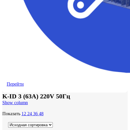
Перейти
K-ID 3 (63А) 220V 50Гц
Show column
Показать
12
24
36
48