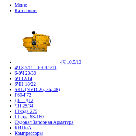
Меню
Категории
4Ч 10,5/13
4Ч 8,5/11 – 6Ч 9.5/11
6-8Ч 23/30
6Ч 12/14
6ЧН 18/22
SKL (NVD-26, 36, 48)
Г60-Г72
Д6 – Д12
ЧН 25/34
Шкода-275
Шкода 6S-160
Судовая Запорная Арматура
КИПиА
Компрессоры