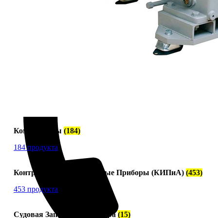
Компрессоры
(184)
184 продукта
Контрольно-Измерительные Приборы (КИПиА)
(453)
453 продукта
Судовая Запорная Арматура
(15)