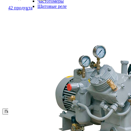
Частотомеры
Щитовые реле
42 продукта
Электродвигатели
Лебедка
М400 (401), М500, М756 ("Звезда")
Пускатели
Разное
Светильники судовые
Сигнализация и автоматика
Судовая запорная арматура
Фильтры и фильтроэлементы
Корпусы гидравлических фильтров ФГС
Фильтрующие элементы гидравлических фильтров
ФГС
Фильтры гидравлические ФГС в сборе
Фонари
ЧН 25/34
Шкода 6S-160
Шкода-275
Электродвигатели
Поиск