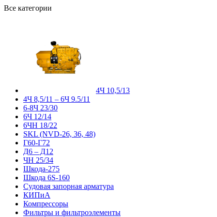
Все категории
4Ч 10,5/13
4Ч 8,5/11 – 6Ч 9.5/11
6-8Ч 23/30
6Ч 12/14
6ЧН 18/22
SKL (NVD-26, 36, 48)
Г60-Г72
Д6 – Д12
ЧН 25/34
Шкода-275
Шкода 6S-160
Судовая запорная арматура
КИПиА
Компрессоры
Фильтры и фильтроэлементы