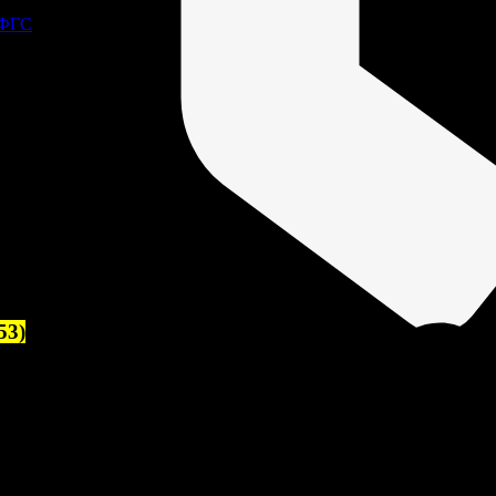
 ФГС
53)