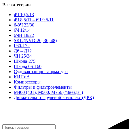
Все категории
4Ч 10,5/13
4Ч 8,5/11 – 6Ч 9.5/11
6-8Ч 23/30
6Ч 12/14
6ЧН 18/22
SKL (NVD-26, 36, 48)
Г60-Г72
Д6 – Д12
ЧН 25/34
Шкода-275
Шкода 6S-160
Судовая запорная арматура
КИПиА
Компрессоры
Фильтры и фильтроэлементы
М400 (401), М500, М756 (“Звезда”)
Движительно – рулевой комплекс (ДРК)