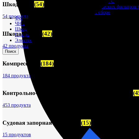
Корпусы гидравлических фильтров ФГС
Шкода-275
(54)
Фильтрующие элементы гидравлических фильтров
Фильтры гидравлические ФГС в сборе
54 продукта
Фонари
ЧН 25/34
Шкода 6S-160
Шкода 6S-160
(42)
Шкода-275
Электродвигатели
42 продукта
Поиск
Компрессоры
(184)
184 продукта
Контрольно-измерительные приборы (КИПиА)
(4
453 продукта
Судовая запорная арматура
(15)
15 продуктов