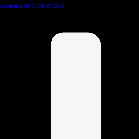
Реле зарядки РЛ-Н-1М (РЛ-2М)