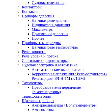
Судовая телефония
Контакторы
Контакты
Приборы давления
Датчики реле давления
Индикаторы давления
Максиметры
Приемники давления
Прочее
Приборы температуры
Датчики реле температуры
Реле скорости
Реле уровня и потока
Светильники, прожекторы
Судовая электрика и автоматика
Автоматические выключатели
Корректоры напряжения / Реле-регуляторы /
Реле зарядки РЛ-Н-1М (РЛ-2М)
Тахоментры
Преобразователи первичные
(тахогенераторы)
Трансформаторы
Щитовые приборы
Ампервольтметры / Вольтамперметры
Амперметры