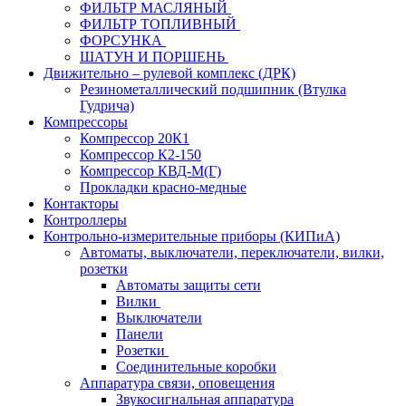
ФИЛЬТР МАСЛЯНЫЙ
ФИЛЬТР ТОПЛИВНЫЙ
ФОРСУНКА
ШАТУН И ПОРШЕНЬ
Движительно – рулевой комплекс (ДРК)
Резинометаллический подшипник (Втулка
Гудрича)
Компрессоры
Компрессор 20К1
Компрессор К2-150
Компрессор КВД-М(Г)
Прокладки красно-медные
Контакторы
Контроллеры
Контрольно-измерительные приборы (КИПиА)
Автоматы, выключатели, переключатели, вилки,
розетки
Автоматы защиты сети
Вилки
Выключатели
Панели
Розетки
Соединительные коробки
Аппаратура связи, оповещения
Звукосигнальная аппаратура