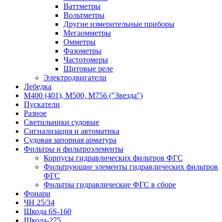
Ваттметры
Вольтметры
Другие измерительные приборы
Мегаомметры
Омметры
Фазометры
Частотомеры
Щитовые реле
Электродвигатели
Лебедка
М400 (401), М500, М756 ("Звезда")
Пускатели
Разное
Светильники судовые
Сигнализация и автоматика
Судовая запорная арматура
Фильтры и фильтроэлементы
Корпусы гидравлических фильтров ФГС
Фильтрующие элементы гидравлических фильтров
ФГС
Фильтры гидравлические ФГС в сборе
Фонари
ЧН 25/34
Шкода 6S-160
Шкода-275