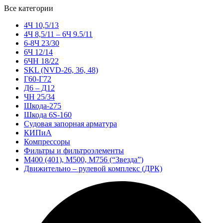
Все категории
4Ч 10,5/13
4Ч 8,5/11 – 6Ч 9.5/11
6-8Ч 23/30
6Ч 12/14
6ЧН 18/22
SKL (NVD-26, 36, 48)
Г60-Г72
Д6 – Д12
ЧН 25/34
Шкода-275
Шкода 6S-160
Судовая запорная арматура
КИПиА
Компрессоры
Фильтры и фильтроэлементы
М400 (401), М500, М756 (“Звезда”)
Движительно – рулевой комплекс (ДРК)