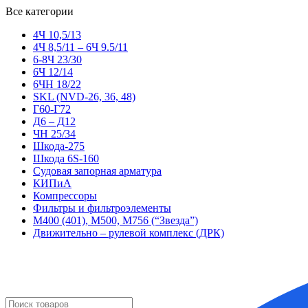
Все категории
4Ч 10,5/13
4Ч 8,5/11 – 6Ч 9.5/11
6-8Ч 23/30
6Ч 12/14
6ЧН 18/22
SKL (NVD-26, 36, 48)
Г60-Г72
Д6 – Д12
ЧН 25/34
Шкода-275
Шкода 6S-160
Судовая запорная арматура
КИПиА
Компрессоры
Фильтры и фильтроэлементы
М400 (401), М500, М756 (“Звезда”)
Движительно – рулевой комплекс (ДРК)