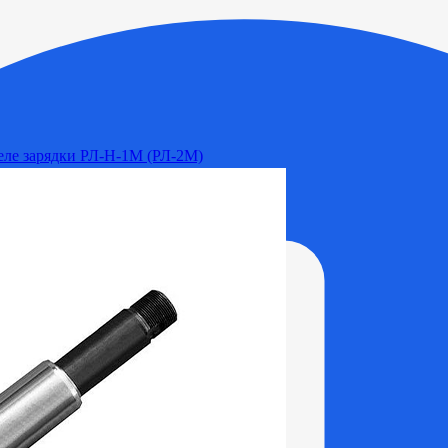
Реле зарядки РЛ-Н-1М (РЛ-2М)