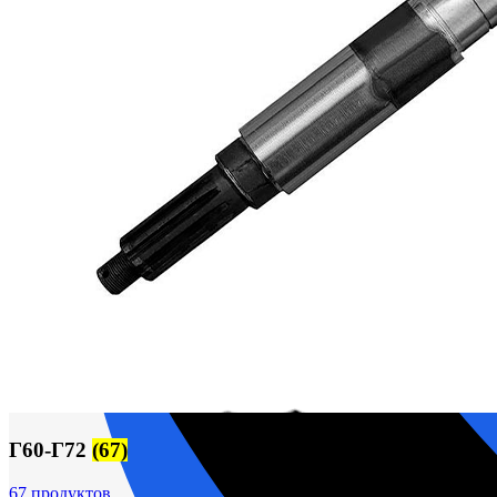
М400 (401), М500, М756 ("Звезда")
Пускатели
Разное
Светильники судовые
Сигнализация и автоматика
Судовая запорная арматура
Фильтры и фильтроэлементы
Корпусы гидравлических фильтров ФГС
Фильтрующие элементы гидравлических фильтров
Фильтры гидравлические ФГС в сборе
Фонари
ЧН 25/34
Шкода 6S-160
Шкода-275
Электродвигатели
Поиск
Г60-Г72
(67)
67 продуктов