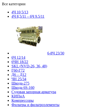
Все категории
4Ч 10,5/13
4Ч 8,5/11 – 6Ч 9.5/11
6-8Ч 23/30
6Ч 12/14
6ЧН 18/22
SKL (NVD-26, 36, 48)
Г60-Г72
Д6 – Д12
ЧН 25/34
Шкода-275
Шкода 6S-160
Судовая запорная арматура
КИПиА
Компрессоры
Фильтры и фильтроэлементы