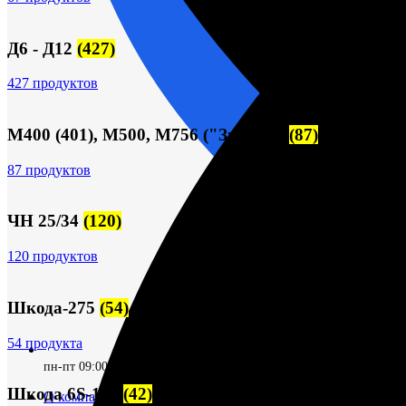
Д6 - Д12
(427)
427 продуктов
М400 (401), М500, М756 ("Звезда")
(87)
87 продуктов
ЧН 25/34
(120)
120 продуктов
Шкода-275
(54)
54 продукта
пн-пт 09:00–17:00 (UTC+6)
Шкода 6S-160
(42)
О компании