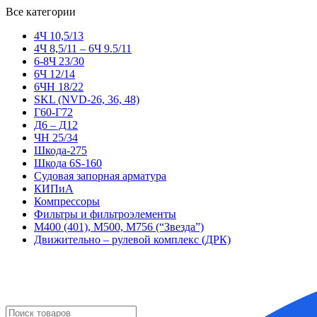
Все категории
4Ч 10,5/13
4Ч 8,5/11 – 6Ч 9.5/11
6-8Ч 23/30
6Ч 12/14
6ЧН 18/22
SKL (NVD-26, 36, 48)
Г60-Г72
Д6 – Д12
ЧН 25/34
Шкода-275
Шкода 6S-160
Судовая запорная арматура
КИПиА
Компрессоры
Фильтры и фильтроэлементы
М400 (401), М500, М756 (“Звезда”)
Движительно – рулевой комплекс (ДРК)