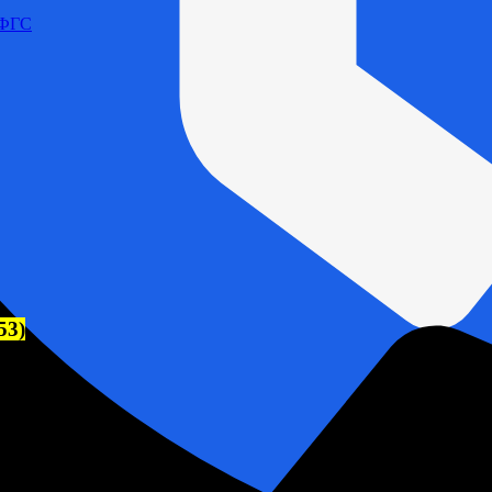
 ФГС
53)