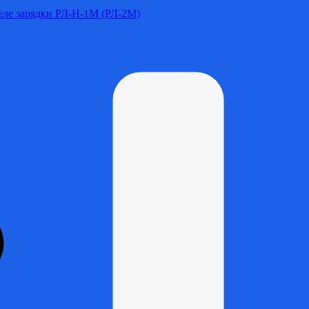
Реле зарядки РЛ-Н-1М (РЛ-2М)