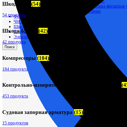
Корпусы гидравлических фильтров ФГС
Шкода-275
(54)
Фильтрующие элементы гидравлических фильтров
Фильтры гидравлические ФГС в сборе
54 продукта
Фонари
ЧН 25/34
Шкода 6S-160
Шкода 6S-160
(42)
Шкода-275
Электродвигатели
42 продукта
Поиск
Компрессоры
(184)
184 продукта
Контрольно-измерительные приборы (КИПиА)
(4
453 продукта
Судовая запорная арматура
(15)
15 продуктов