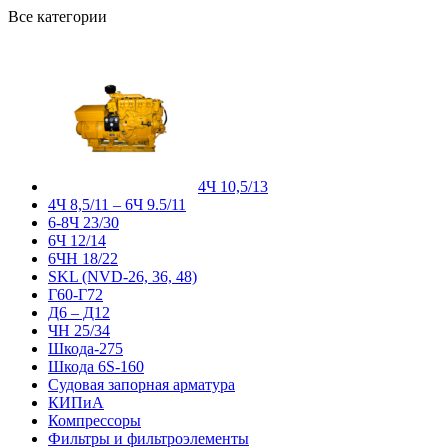
Все категории
4Ч 10,5/13
4Ч 8,5/11 – 6Ч 9.5/11
6-8Ч 23/30
6Ч 12/14
6ЧН 18/22
SKL (NVD-26, 36, 48)
Г60-Г72
Д6 – Д12
ЧН 25/34
Шкода-275
Шкода 6S-160
Судовая запорная арматура
КИПиА
Компрессоры
Фильтры и фильтроэлементы