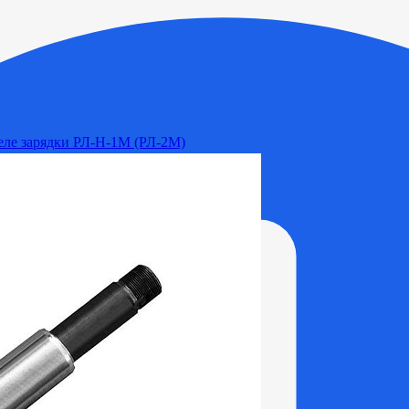
Реле зарядки РЛ-Н-1М (РЛ-2М)