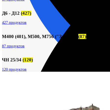
Д6 - Д12
(427)
427 продуктов
М400 (401), М500, М756 ("Звезда")
(87)
87 продуктов
ЧН 25/34
(120)
120 продуктов
пн-пт 09:00–17:00 (UTC+6)
О компании