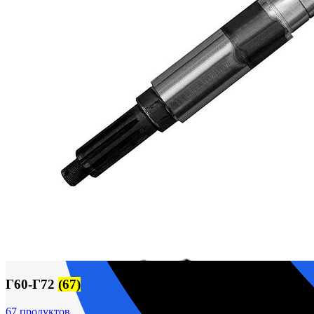
М400 (401), М500, М756 ("Звезда")
Пускатели
Разное
Светильники судовые
Сигнализация и автоматика
Судовая запорная арматура
Фильтры и фильтроэлементы
Корпусы гидравлических фильтров ФГС
Фильтрующие элементы гидравлических фильтров
Фильтры гидравлические ФГС в сборе
Фонари
ЧН 25/34
Шкода 6S-160
Шкода-275
Электродвигатели
Поиск
Г60-Г72
(67)
67 продуктов