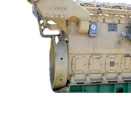
Судовая электрика и автоматика
Автоматические выключатели
Корректоры напряжения / Реле-регуляторы /
Реле зарядки РЛ-Н-1М (РЛ-2М)
Тахоментры
Преобразователи первичные
(тахогенераторы)
Трансформаторы
Щитовые приборы
FTS-omsk@mail.ru
Ампервольтметры / Вольтамперметры
Амперметры
Ваттметры
Вольтметры
Другие измерительные приборы
Мегаомметры
Омметры
Фазометры
Частотомеры
Щитовые реле
Электродвигатели
Лебедка
М400 (401), М500, М756 ("Звезда")
Пускатели
Разное
Светильники судовые