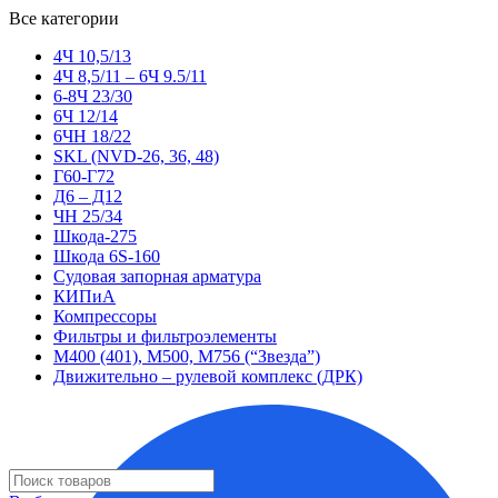
Все категории
4Ч 10,5/13
4Ч 8,5/11 – 6Ч 9.5/11
6-8Ч 23/30
6Ч 12/14
6ЧН 18/22
SKL (NVD-26, 36, 48)
Г60-Г72
Д6 – Д12
ЧН 25/34
Шкода-275
Шкода 6S-160
Судовая запорная арматура
КИПиА
Компрессоры
Фильтры и фильтроэлементы
М400 (401), М500, М756 (“Звезда”)
Движительно – рулевой комплекс (ДРК)