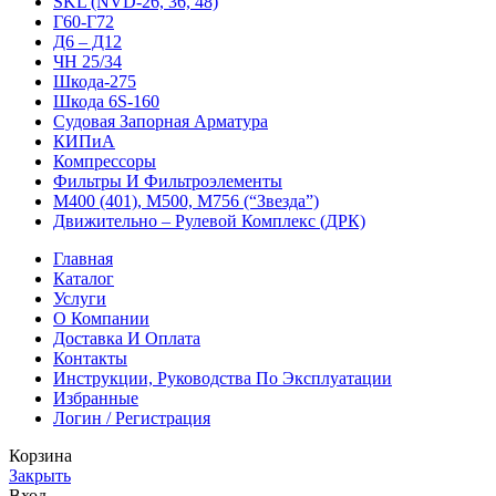
SKL (NVD-26, 36, 48)
Г60-Г72
Д6 – Д12
ЧН 25/34
Шкода-275
Шкода 6S-160
Судовая Запорная Арматура
КИПиА
Компрессоры
Фильтры И Фильтроэлементы
М400 (401), М500, М756 (“Звезда”)
Движительно – Рулевой Комплекс (ДРК)
Главная
Каталог
Услуги
О Компании
Доставка И Оплата
Контакты
Инструкции, Руководства По Эксплуатации
Избранные
Логин / Регистрация
Корзина
Закрыть
Вход