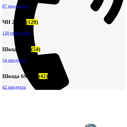
87 продуктов
ЧН 25/34
(120)
120 продуктов
Шкода-275
(54)
54 продукта
Шкода 6S-160
(42)
42 продукта
+7 (913) 672-49-54