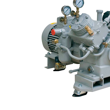
FTS-omsk@mail.ru
Меню
Логин / Регистрация
0
пунктов
0,00
₽