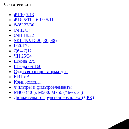
Все категории
4Ч 10,5/13
4Ч 8,5/11 – 6Ч 9.5/11
6-8Ч 23/30
6Ч 12/14
6ЧН 18/22
SKL (NVD-26, 36, 48)
Г60-Г72
Д6 – Д12
ЧН 25/34
Шкода-275
Шкода 6S-160
Судовая запорная арматура
КИПиА
Компрессоры
Фильтры и фильтроэлементы
М400 (401), М500, М756 (“Звезда”)
Движительно – рулевой комплекс (ДРК)