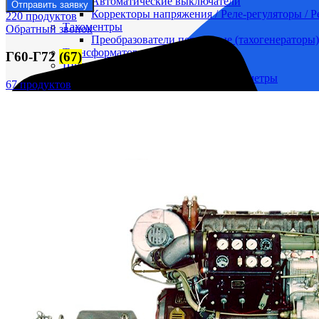
Автоматические выключатели
Отправить заявку
Корректоры напряжения / Реле-регуляторы / 
220 продуктов
Тахоментры
Обратный звонок
Преобразователи первичные (тахогенераторы)
Трансформаторы
Г60-Г72
(67)
Щитовые приборы
Ампервольтметры / Вольтамперметры
67 продуктов
Амперметры
Ваттметры
Вольтметры
Другие измерительные приборы
Мегаомметры
Омметры
Фазометры
Частотомеры
Щитовые реле
Электродвигатели
Лебедка
М400 (401), М500, М756 ("Звезда")
Пускатели
Разное
Светильники судовые
Сигнализация и автоматика
Судовая запорная арматура
Фильтры и фильтроэлементы