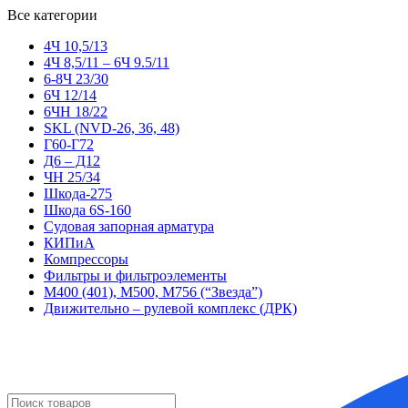
Все категории
4Ч 10,5/13
4Ч 8,5/11 – 6Ч 9.5/11
6-8Ч 23/30
6Ч 12/14
6ЧН 18/22
SKL (NVD-26, 36, 48)
Г60-Г72
Д6 – Д12
ЧН 25/34
Шкода-275
Шкода 6S-160
Судовая запорная арматура
КИПиА
Компрессоры
Фильтры и фильтроэлементы
М400 (401), М500, М756 (“Звезда”)
Движительно – рулевой комплекс (ДРК)