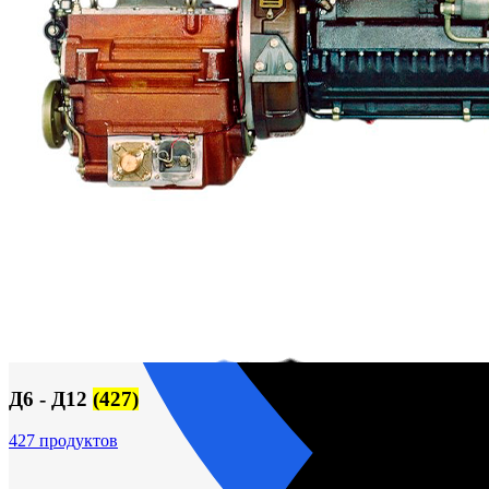
Корпусы гидравлических фильтров ФГС
Фильтрующие элементы гидравлических фильтров
Фильтры гидравлические ФГС в сборе
Фонари
ЧН 25/34
Шкода 6S-160
Шкода-275
Электродвигатели
Поиск
Д6 - Д12
(427)
427 продуктов