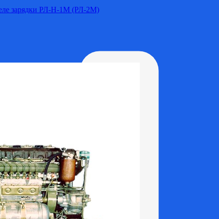
Реле зарядки РЛ-Н-1М (РЛ-2М)