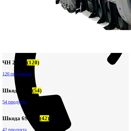
ЧН 25/34
(120)
120 продуктов
Шкода-275
(54)
54 продукта
Шкода 6S-160
(42)
42 продукта