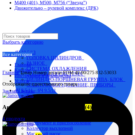
М400 (401), М500, М756 (“Звезда”)
Движительно – рулевой комплекс (ДРК)
Выбрать категорию
4Ч 10,5/13
Все категории
ГОЛОВКА ЦИЛИНДРОВ
РАЗНОЕ
Главная
СИСТЕМА ОХЛАЖДЕНИЯ
Каталог
Главная
Товар Номер детали
FOM 40-90/275 832-53033
ТОПЛИВНАЯ СИСТЕМА
Инструкции и руководства
ЦИЛИНДРО-ПОРШНЕВАЯ ГРУППА, БЛОК
Услуги
Отображение единственного товара
ЭЛЕКТРООБОРУДОВАНИЕ, ПРИБОРЫ
4Ч 8,5/11 – 6Ч 9.5/11
Заказать детали
Вал коленчатый
Вал распределительный
Автоматические выключатели
(4)
Водяной насос
Глушитель
Головка цилиндра
4 продукта
Инструмент и приспособление
Коллектор выхлопной
Масляный насос