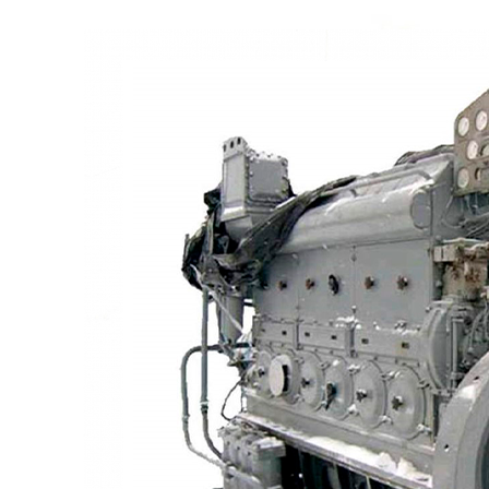
Частотомеры
Щитовые реле
Электродвигатели
Лебедка
М400 (401), М500, М756 ("Звезда")
Пускатели
Разное
Светильники судовые
Сигнализация и автоматика
Судовая запорная арматура
Фильтры и фильтроэлементы
Корпусы гидравлических фильтров ФГС
Фильтрующие элементы гидравлических фильтров
ФГС
Фильтры гидравлические ФГС в сборе
Фонари
ЧН 25/34
Шкода 6S-160
Шкода-275
Электродвигатели
Поиск