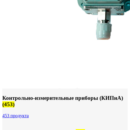
FTS-omsk@mail.ru
Меню
Логин / Регистрация
0
пунктов
0,00
₽
Контрольно-измерительные приборы (КИПиА)
(453)
453 продукта