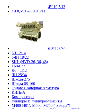
4Ч 10,5/13
4Ч 8,5/11 – 6Ч 9.5/11
6-8Ч 23/30
6Ч 12/14
6ЧН 18/22
SKL (NVD-26, 36, 48)
Г60-Г72
Д6 – Д12
ЧН 25/34
Шкода-275
Шкода 6S-160
Судовая Запорная Арматура
КИПиА
Компрессоры
Фильтры И Фильтроэлементы
М400 (401), М500, М756 (“Звезда”)