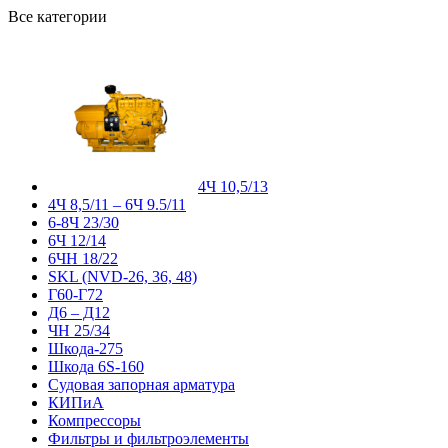
Все категории
4Ч 10,5/13
4Ч 8,5/11 – 6Ч 9.5/11
6-8Ч 23/30
6Ч 12/14
6ЧН 18/22
SKL (NVD-26, 36, 48)
Г60-Г72
Д6 – Д12
ЧН 25/34
Шкода-275
Шкода 6S-160
Судовая запорная арматура
КИПиА
Компрессоры
Фильтры и фильтроэлементы