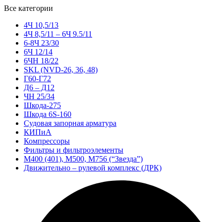
Все категории
4Ч 10,5/13
4Ч 8,5/11 – 6Ч 9.5/11
6-8Ч 23/30
6Ч 12/14
6ЧН 18/22
SKL (NVD-26, 36, 48)
Г60-Г72
Д6 – Д12
ЧН 25/34
Шкода-275
Шкода 6S-160
Судовая запорная арматура
КИПиА
Компрессоры
Фильтры и фильтроэлементы
М400 (401), М500, М756 (“Звезда”)
Движительно – рулевой комплекс (ДРК)