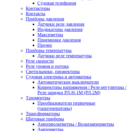
Судовая телефония
Контакторы
Контакты
Приборы давления
Датчики реле давления
Индикаторы давления
Максиметры
Приемники давления
Прочее
Приборы температуры
Датчики реле температуры
Реле скорости
Реле уровня и потока
Светильники, прожекторы
Судовая электрика и автоматика
Автоматические выключатели
Корректоры напряжения / Реле-регуляторы /
Реле зарядки РЛ-Н-1М (РЛ-2М)
Тахоментры
Преобразователи первичные
(тахогенераторы)
Трансформаторы
Щитовые приборы
Ампервольтметры / Вольтамперметры
Амперметры