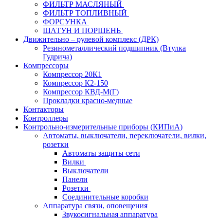
ФИЛЬТР МАСЛЯНЫЙ
ФИЛЬТР ТОПЛИВНЫЙ
ФОРСУНКА
ШАТУН И ПОРШЕНЬ
Движительно – рулевой комплекс (ДРК)
Резинометаллический подшипник (Втулка
Гудрича)
Компрессоры
Компрессор 20К1
Компрессор К2-150
Компрессор КВД-М(Г)
Прокладки красно-медные
Контакторы
Контроллеры
Контрольно-измерительные приборы (КИПиА)
Автоматы, выключатели, переключатели, вилки,
розетки
Автоматы защиты сети
Вилки
Выключатели
Панели
Розетки
Соединительные коробки
Аппаратура связи, оповещения
Звукосигнальная аппаратура