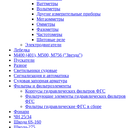
Ваттметры
Вольтметры
Другие измерительные приборы
Мегаомметры
Омметры
Фазометры
Частотомеры
Щитовые реле
Электродвигатели
Лебедка
М400 (401), М500, М756 ("Звезда")
Пускатели
Разное
Светильники судовые
Сигнализация и автоматика
Судовая запорная арматура
Фильтры и фильтроэлементы
Корпусы гидравлических фильтров ФГС
Фильтрующие элементы гидравлических фильтров
ФГС
Фильтры гидравлические ФГС в сборе
Фонари
ЧН 25/34
Шкода 6S-160
Шкода-275