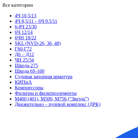
Все категории
4Ч 10,5/13
4Ч 8,5/11 – 6Ч 9.5/11
6-8Ч 23/30
6Ч 12/14
6ЧН 18/22
SKL (NVD-26, 36, 48)
Г60-Г72
Д6 – Д12
ЧН 25/34
Шкода-275
Шкода 6S-160
Судовая запорная арматура
КИПиА
Компрессоры
Фильтры и фильтроэлементы
М400 (401), М500, М756 (“Звезда”)
Движительно – рулевой комплекс (ДРК)