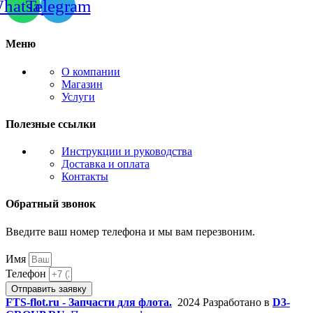
hatsapp
Telegram
Меню
О компании
Магазин
Услуги
Полезные ссылки
Инструкции и руководства
Доставка и оплата
Контакты
Обратный звонок
Введите ваш номер телефона и мы вам перезвоним.
Имя
Телефон
Отправить заявку
FTS-flot.ru - Запчасти для флота.
2024 Разработано в
D3-