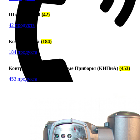
Шкода 6S-160
(42)
42 продукта
Компрессоры
(184)
184 продукта
Контрольно-Измерительные Приборы (КИПиА)
(453)
453 продукта
+7 (913) 672-49-54