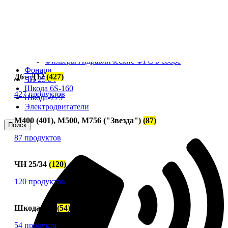
Сигнализация и автоматика
Судовая запорная арматура
Фильтры и фильтроэлементы
Корпусы гидравлических фильтров ФГС
Фильтрующие элементы гидравлических фильтров
ФГС
Фильтры гидравлические ФГС в сборе
Фонари
Д6 - Д12
(427)
ЧН 25/34
Шкода 6S-160
427 продуктов
Шкода-275
Электродвигатели
М400 (401), М500, М756 ("Звезда")
(87)
Поиск
87 продуктов
ЧН 25/34
(120)
120 продуктов
Шкода-275
(54)
54 продукта