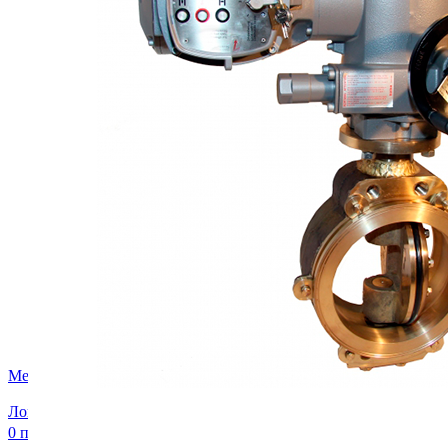
FTS-omsk@mail.ru
Меню
Логин / Регистрация
0
пунктов
0,00
₽