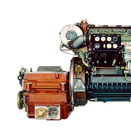
Судовая электрика и автоматика
Автоматические выключатели
Корректоры напряжения / Реле-регуляторы /
Реле зарядки РЛ-Н-1М (РЛ-2М)
Тахоментры
Преобразователи первичные
(тахогенераторы)
Трансформаторы
Щитовые приборы
Ампервольтметры / Вольтамперметры
FTS-omsk@mail.ru
Амперметры
Ваттметры
Вольтметры
Другие измерительные приборы
Мегаомметры
Омметры
Фазометры
Частотомеры
Щитовые реле
Электродвигатели
Лебедка
М400 (401), М500, М756 ("Звезда")
Пускатели
Разное
Светильники судовые