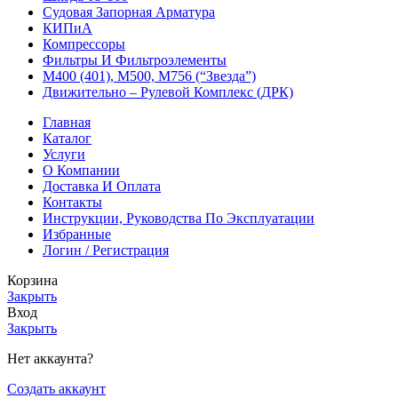
Судовая Запорная Арматура
КИПиА
Компрессоры
Фильтры И Фильтроэлементы
М400 (401), М500, М756 (“Звезда”)
Движительно – Рулевой Комплекс (ДРК)
Главная
Каталог
Услуги
О Компании
Доставка И Оплата
Контакты
Инструкции, Руководства По Эксплуатации
Избранные
Логин / Регистрация
Корзина
Закрыть
Вход
Закрыть
Нет аккаунта?
Создать аккаунт