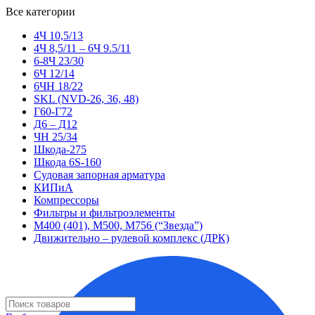
Все категории
4Ч 10,5/13
4Ч 8,5/11 – 6Ч 9.5/11
6-8Ч 23/30
6Ч 12/14
6ЧН 18/22
SKL (NVD-26, 36, 48)
Г60-Г72
Д6 – Д12
ЧН 25/34
Шкода-275
Шкода 6S-160
Судовая запорная арматура
КИПиА
Компрессоры
Фильтры и фильтроэлементы
М400 (401), М500, М756 (“Звезда”)
Движительно – рулевой комплекс (ДРК)