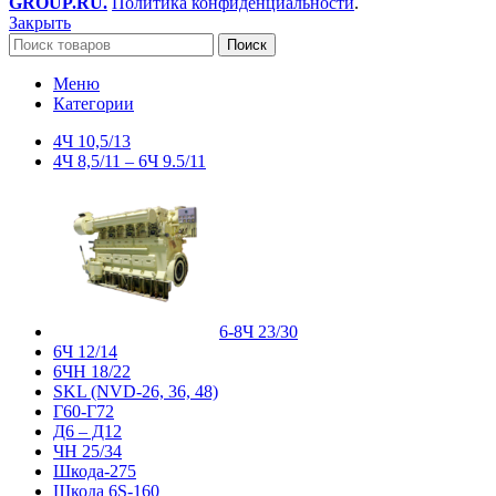
GROUP.RU.
Политика конфиденциальности
.
Закрыть
Поиск
Меню
Категории
4Ч 10,5/13
4Ч 8,5/11 – 6Ч 9.5/11
6-8Ч 23/30
6Ч 12/14
6ЧН 18/22
SKL (NVD-26, 36, 48)
Г60-Г72
Д6 – Д12
ЧН 25/34
Шкода-275
Шкода 6S-160