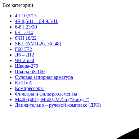
Все категории
4Ч 10,5/13
4Ч 8,5/11 – 6Ч 9.5/11
6-8Ч 23/30
6Ч 12/14
6ЧН 18/22
SKL (NVD-26, 36, 48)
Г60-Г72
Д6 – Д12
ЧН 25/34
Шкода-275
Шкода 6S-160
Судовая запорная арматура
КИПиА
Компрессоры
Фильтры и фильтроэлементы
М400 (401), М500, М756 (“Звезда”)
Движительно – рулевой комплекс (ДРК)