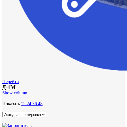
Перейти
Д-1М
Show column
Показать
12
24
36
48