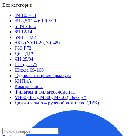
Все категории
4Ч 10,5/13
4Ч 8,5/11 – 6Ч 9.5/11
6-8Ч 23/30
6Ч 12/14
6ЧН 18/22
SKL (NVD-26, 36, 48)
Г60-Г72
Д6 – Д12
ЧН 25/34
Шкода-275
Шкода 6S-160
Судовая запорная арматура
КИПиА
Компрессоры
Фильтры и фильтроэлементы
М400 (401), М500, М756 (“Звезда”)
Движительно – рулевой комплекс (ДРК)