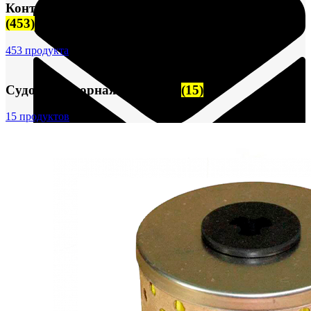
Контрольно-измерительные приборы (КИПиА)
(453)
453 продукта
Судовая запорная арматура
(15)
15 продуктов
FTS-omsk@mail.ru
Меню
Логин / Регистрация
0
пунктов
0,00
₽