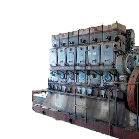
Сигнализация и автоматика
Судовая запорная арматура
Фильтры и фильтроэлементы
Корпусы гидравлических фильтров ФГС
Фильтрующие элементы гидравлических фильтров
ФГС
Фильтры гидравлические ФГС в сборе
Фонари
ЧН 25/34
Шкода 6S-160
Шкода-275
Электродвигатели
Поиск