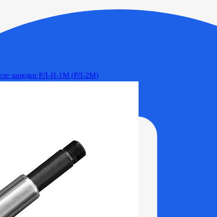
Реле зарядки РЛ-Н-1М (РЛ-2М)