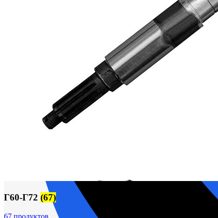
М400 (401), М500, М756 ("Звезда")
Пускатели
Разное
Светильники судовые
Сигнализация и автоматика
Судовая запорная арматура
Фильтры и фильтроэлементы
Корпусы гидравлических фильтров ФГС
Фильтрующие элементы гидравлических фильтров
Фильтры гидравлические ФГС в сборе
Фонари
ЧН 25/34
Шкода 6S-160
Шкода-275
Электродвигатели
Поиск
Г60-Г72
(67)
67 продуктов