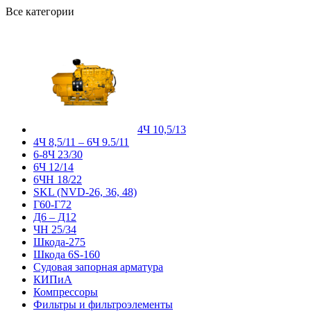
Все категории
4Ч 10,5/13
4Ч 8,5/11 – 6Ч 9.5/11
6-8Ч 23/30
6Ч 12/14
6ЧН 18/22
SKL (NVD-26, 36, 48)
Г60-Г72
Д6 – Д12
ЧН 25/34
Шкода-275
Шкода 6S-160
Судовая запорная арматура
КИПиА
Компрессоры
Фильтры и фильтроэлементы