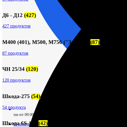
Д6 - Д12
(427)
427 продуктов
М400 (401), М500, М756 ("Звезда")
(87)
87 продуктов
ЧН 25/34
(120)
120 продуктов
Шкода-275
(54)
54 продукта
пн-пт 09:00–17:00 (UTC+6)
Шкода 6S-160
(42)
О компании