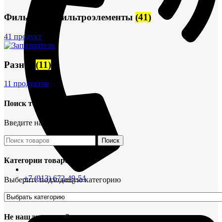
Фильтры и фильтроэлементы
(41)
41 продукт
Разное
(11)
11 продуктов
Поиск товаров
Введите название детали
Поиск
Категории товаров
+7 (913) 672-49-54
Выберите подходящую категорию
Не нашли деталь?