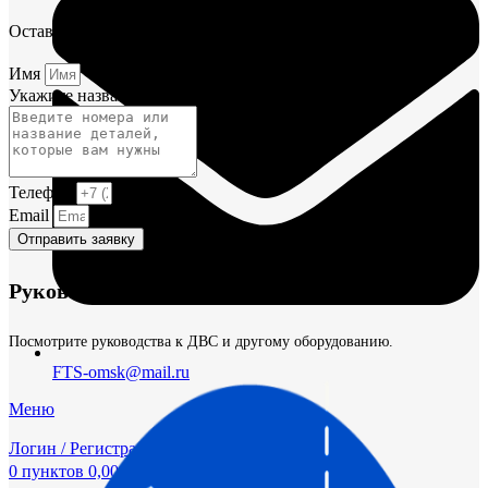
Оставьте заявку и мы постараемся вам помочь.
Имя
Укажите название или номера деталей
Телефон
Email
Отправить заявку
Руководства и инструкции
Посмотрите руководства к ДВС и другому оборудованию.
FTS-omsk@mail.ru
Меню
Логин / Регистрация
0
пунктов
0,00
₽