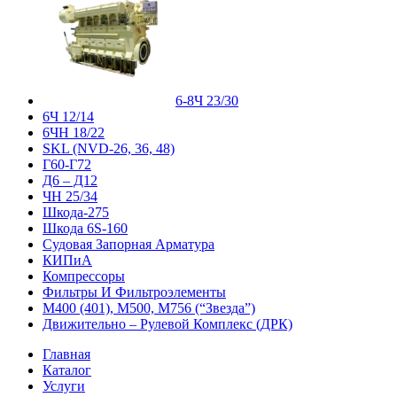
6-8Ч 23/30
6Ч 12/14
6ЧН 18/22
SKL (NVD-26, 36, 48)
Г60-Г72
Д6 – Д12
ЧН 25/34
Шкода-275
Шкода 6S-160
Судовая Запорная Арматура
КИПиА
Компрессоры
Фильтры И Фильтроэлементы
М400 (401), М500, М756 (“Звезда”)
Движительно – Рулевой Комплекс (ДРК)
Главная
Каталог
Услуги