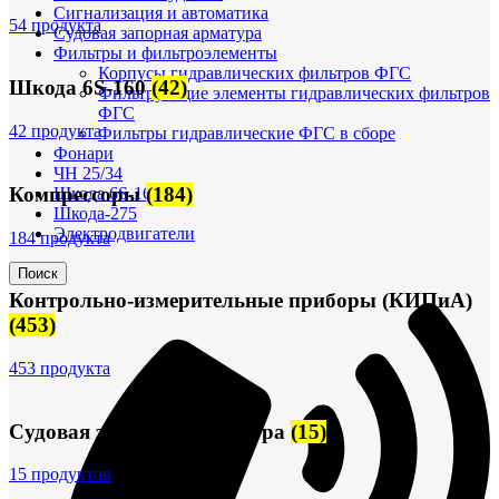
Сигнализация и автоматика
54 продукта
Судовая запорная арматура
Фильтры и фильтроэлементы
Корпусы гидравлических фильтров ФГС
Шкода 6S-160
(42)
Фильтрующие элементы гидравлических фильтров
ФГС
42 продукта
Фильтры гидравлические ФГС в сборе
Фонари
ЧН 25/34
Компрессоры
(184)
Шкода 6S-160
Шкода-275
Электродвигатели
184 продукта
Поиск
Контрольно-измерительные приборы (КИПиА)
(453)
453 продукта
Судовая запорная арматура
(15)
15 продуктов