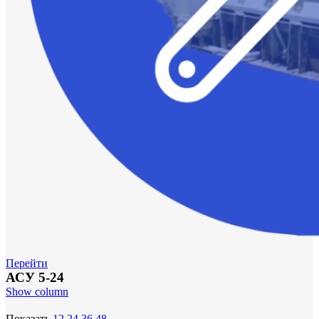
Перейти
АСУ 5-24
Show column
Показать
12
24
36
48