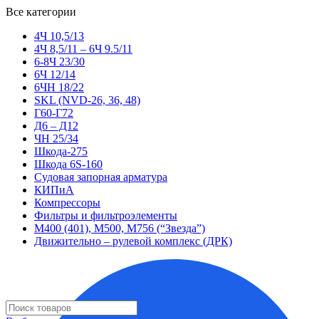
Все категории
4Ч 10,5/13
4Ч 8,5/11 – 6Ч 9.5/11
6-8Ч 23/30
6Ч 12/14
6ЧН 18/22
SKL (NVD-26, 36, 48)
Г60-Г72
Д6 – Д12
ЧН 25/34
Шкода-275
Шкода 6S-160
Судовая запорная арматура
КИПиА
Компрессоры
Фильтры и фильтроэлементы
М400 (401), М500, М756 (“Звезда”)
Движительно – рулевой комплекс (ДРК)