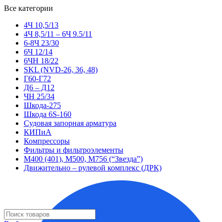
Все категории
4Ч 10,5/13
4Ч 8,5/11 – 6Ч 9.5/11
6-8Ч 23/30
6Ч 12/14
6ЧН 18/22
SKL (NVD-26, 36, 48)
Г60-Г72
Д6 – Д12
ЧН 25/34
Шкода-275
Шкода 6S-160
Судовая запорная арматура
КИПиА
Компрессоры
Фильтры и фильтроэлементы
М400 (401), М500, М756 (“Звезда”)
Движительно – рулевой комплекс (ДРК)