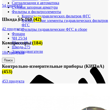
Сигнализация и автоматика
54 продукта
Судовая запорная арматура
Фильтры и фильтроэлементы
Корпусы гидравлических фильтров ФГС
Шкода 6S-160
(42)
Фильтрующие элементы гидравлических фильтров
ФГС
42 продукта
Фильтры гидравлические ФГС в сборе
Фонари
ЧН 25/34
Компрессоры
(184)
Шкода 6S-160
Шкода-275
Электродвигатели
184 продукта
Поиск
Контрольно-измерительные приборы (КИПиА)
(453)
453 продукта