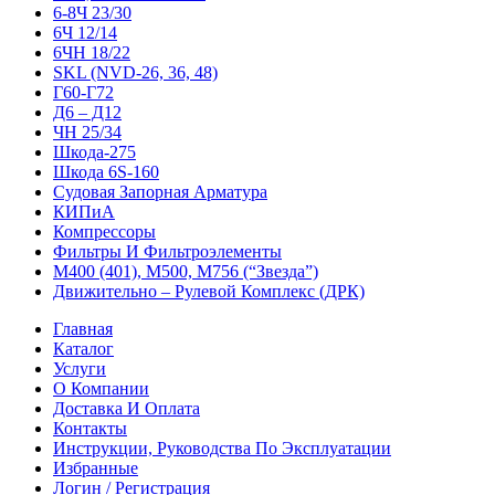
6-8Ч 23/30
6Ч 12/14
6ЧН 18/22
SKL (NVD-26, 36, 48)
Г60-Г72
Д6 – Д12
ЧН 25/34
Шкода-275
Шкода 6S-160
Судовая Запорная Арматура
КИПиА
Компрессоры
Фильтры И Фильтроэлементы
М400 (401), М500, М756 (“Звезда”)
Движительно – Рулевой Комплекс (ДРК)
Главная
Каталог
Услуги
О Компании
Доставка И Оплата
Контакты
Инструкции, Руководства По Эксплуатации
Избранные
Логин / Регистрация