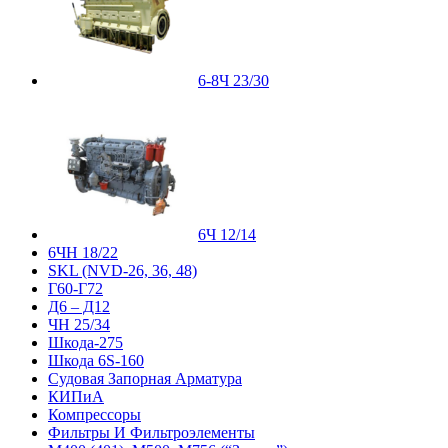
6-8Ч 23/30
6Ч 12/14
6ЧН 18/22
SKL (NVD-26, 36, 48)
Г60-Г72
Д6 – Д12
ЧН 25/34
Шкода-275
Шкода 6S-160
Судовая Запорная Арматура
КИПиА
Компрессоры
Фильтры И Фильтроэлементы