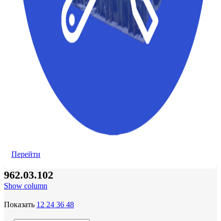
Перейти
962.03.102
Show column
Показать
12
24
36
48