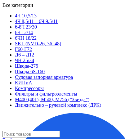
Все категории
4Ч 10,5/13
4Ч 8,5/11 – 6Ч 9.5/11
6-8Ч 23/30
6Ч 12/14
6ЧН 18/22
SKL (NVD-26, 36, 48)
Г60-Г72
Д6 – Д12
ЧН 25/34
Шкода-275
Шкода 6S-160
Судовая запорная арматура
КИПиА
Компрессоры
Фильтры и фильтроэлементы
М400 (401), М500, М756 (“Звезда”)
Движительно – рулевой комплекс (ДРК)