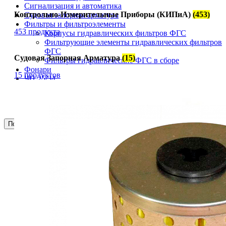
Сигнализация и автоматика
Контрольно-Измерительные Приборы (КИПиА)
(453)
Судовая запорная арматура
Фильтры и фильтроэлементы
453 продукта
Корпусы гидравлических фильтров ФГС
Фильтрующие элементы гидравлических фильтров
ФГС
Судовая Запорная Арматура
(15)
Фильтры гидравлические ФГС в сборе
Фонари
15 продуктов
ЧН 25/34
Шкода 6S-160
Шкода-275
Электродвигатели
Поиск