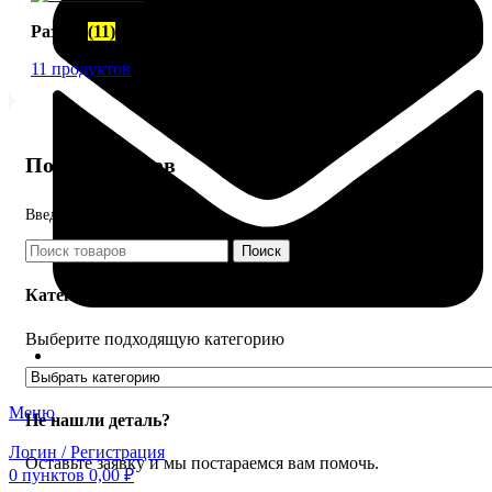
Разное
(11)
11 продуктов
Поиск товаров
Введите название детали
Поиск
Категории товаров
Выберите подходящую категорию
FTS-omsk@mail.ru
Меню
Не нашли деталь?
Логин / Регистрация
Оставьте заявку и мы постараемся вам помочь.
0
пунктов
0,00
₽