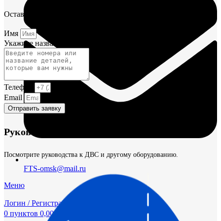
Оставьте заявку и мы постараемся вам помочь.
Имя
Укажите название или номера деталей
Телефон
Email
Отправить заявку
Руководства и инструкции
Посмотрите руководства к ДВС и другому оборудованию.
FTS-omsk@mail.ru
Меню
Логин / Регистрация
0
пунктов
0,00
₽