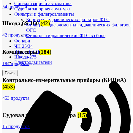
Сигнализация и автоматика
54 продукта
Судовая запорная арматура
Фильтры и фильтроэлементы
Корпусы гидравлических фильтров ФГС
Шкода 6S-160
(42)
Фильтрующие элементы гидравлических фильтров
ФГС
42 продукта
Фильтры гидравлические ФГС в сборе
Фонари
ЧН 25/34
Компрессоры
(184)
Шкода 6S-160
Шкода-275
Электродвигатели
184 продукта
Поиск
Контрольно-измерительные приборы (КИПиА)
(453)
453 продукта
Судовая запорная арматура
(15)
15 продуктов