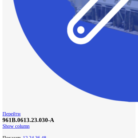
Перейти
961В.0613.23.030-А
Show column
Показать
12
24
36
48