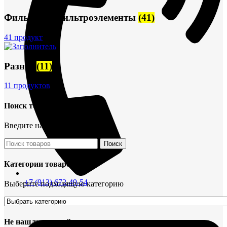
Фильтры и фильтроэлементы
(41)
41 продукт
Разное
(11)
11 продуктов
Поиск товаров
Введите название детали
Поиск
Категории товаров
+7 (913) 672-49-54
Выберите подходящую категорию
Не нашли деталь?