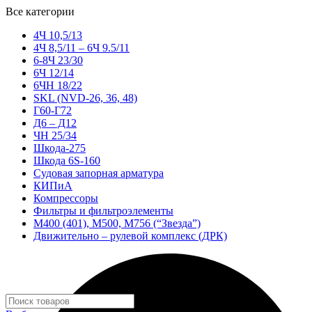
Все категории
4Ч 10,5/13
4Ч 8,5/11 – 6Ч 9.5/11
6-8Ч 23/30
6Ч 12/14
6ЧН 18/22
SKL (NVD-26, 36, 48)
Г60-Г72
Д6 – Д12
ЧН 25/34
Шкода-275
Шкода 6S-160
Судовая запорная арматура
КИПиА
Компрессоры
Фильтры и фильтроэлементы
М400 (401), М500, М756 (“Звезда”)
Движительно – рулевой комплекс (ДРК)