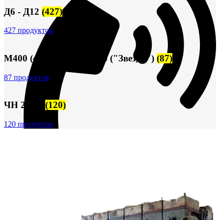
Д6 - Д12
(427)
427 продуктов
М400 (401), М500, М756 ("Звезда")
(87)
87 продуктов
ЧН 25/34
(120)
120 продуктов