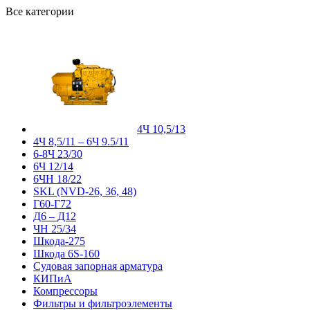
Все категории
4Ч 10,5/13
4Ч 8,5/11 – 6Ч 9.5/11
6-8Ч 23/30
6Ч 12/14
6ЧН 18/22
SKL (NVD-26, 36, 48)
Г60-Г72
Д6 – Д12
ЧН 25/34
Шкода-275
Шкода 6S-160
Судовая запорная арматура
КИПиА
Компрессоры
Фильтры и фильтроэлементы