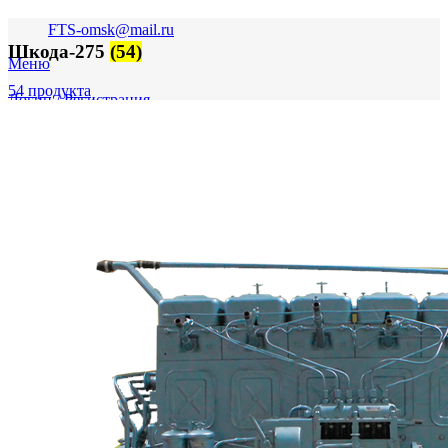
FTS-omsk@mail.ru
Шкода-275
(54)
Меню
54 продукта
Логин / Регистрация
0
пунктов
0,00
₽