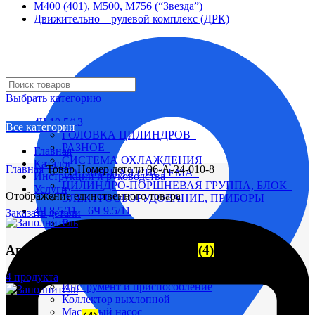
М400 (401), М500, М756 (“Звезда”)
Движительно – рулевой комплекс (ДРК)
Выбрать категорию
4Ч 10,5/13
Все категории
ГОЛОВКА ЦИЛИНДРОВ
РАЗНОЕ
Главная
СИСТЕМА ОХЛАЖДЕНИЯ
Каталог
Главная
Товар Номер детали
96-А-24-010-8
ТОПЛИВНАЯ СИСТЕМА
Инструкции и руководства
ЦИЛИНДРО-ПОРШНЕВАЯ ГРУППА, БЛОК
Услуги
Отображение единственного товара
ЭЛЕКТРООБОРУДОВАНИЕ, ПРИБОРЫ
4Ч 8,5/11 – 6Ч 9.5/11
Заказать детали
Вал коленчатый
Вал распределительный
Автоматические выключатели
(4)
Водяной насос
Глушитель
Головка цилиндра
4 продукта
Инструмент и приспособление
Коллектор выхлопной
Масляный насос