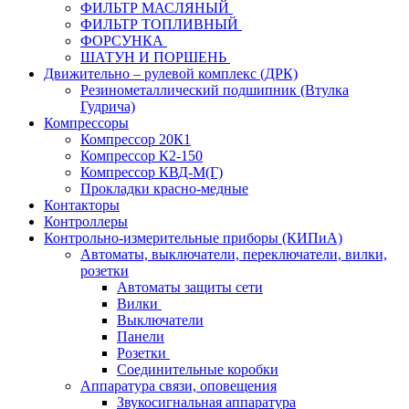
ФИЛЬТР МАСЛЯНЫЙ
ФИЛЬТР ТОПЛИВНЫЙ
ФОРСУНКА
ШАТУН И ПОРШЕНЬ
Движительно – рулевой комплекс (ДРК)
Резинометаллический подшипник (Втулка
Гудрича)
Компрессоры
Компрессор 20К1
Компрессор К2-150
Компрессор КВД-М(Г)
Прокладки красно-медные
Контакторы
Контроллеры
Контрольно-измерительные приборы (КИПиА)
Автоматы, выключатели, переключатели, вилки,
розетки
Автоматы защиты сети
Вилки
Выключатели
Панели
Розетки
Соединительные коробки
Аппаратура связи, оповещения
Звукосигнальная аппаратура