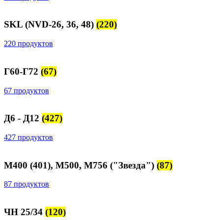
SKL (NVD-26, 36, 48)
(220)
220 продуктов
Г60-Г72
(67)
67 продуктов
Д6 - Д12
(427)
427 продуктов
М400 (401), М500, М756 ("Звезда")
(87)
87 продуктов
ЧН 25/34
(120)