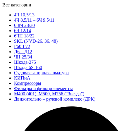
Все категории
4Ч 10,5/13
4Ч 8,5/11 – 6Ч 9.5/11
6-8Ч 23/30
6Ч 12/14
6ЧН 18/22
SKL (NVD-26, 36, 48)
Г60-Г72
Д6 – Д12
ЧН 25/34
Шкода-275
Шкода 6S-160
Судовая запорная арматура
КИПиА
Компрессоры
Фильтры и фильтроэлементы
М400 (401), М500, М756 (“Звезда”)
Движительно – рулевой комплекс (ДРК)