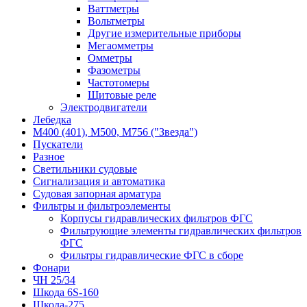
Ваттметры
Вольтметры
Другие измерительные приборы
Мегаомметры
Омметры
Фазометры
Частотомеры
Щитовые реле
Электродвигатели
Лебедка
М400 (401), М500, М756 ("Звезда")
Пускатели
Разное
Светильники судовые
Сигнализация и автоматика
Судовая запорная арматура
Фильтры и фильтроэлементы
Корпусы гидравлических фильтров ФГС
Фильтрующие элементы гидравлических фильтров
ФГС
Фильтры гидравлические ФГС в сборе
Фонари
ЧН 25/34
Шкода 6S-160
Шкода-275