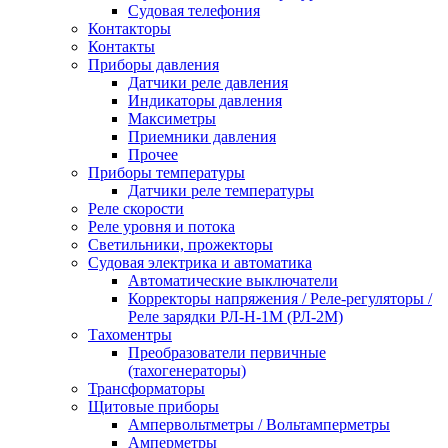
Судовая телефония
Контакторы
Контакты
Приборы давления
Датчики реле давления
Индикаторы давления
Максиметры
Приемники давления
Прочее
Приборы температуры
Датчики реле температуры
Реле скорости
Реле уровня и потока
Светильники, прожекторы
Судовая электрика и автоматика
Автоматические выключатели
Корректоры напряжения / Реле-регуляторы /
Реле зарядки РЛ-Н-1М (РЛ-2М)
Тахоментры
Преобразователи первичные
(тахогенераторы)
Трансформаторы
Щитовые приборы
Ампервольтметры / Вольтамперметры
Амперметры